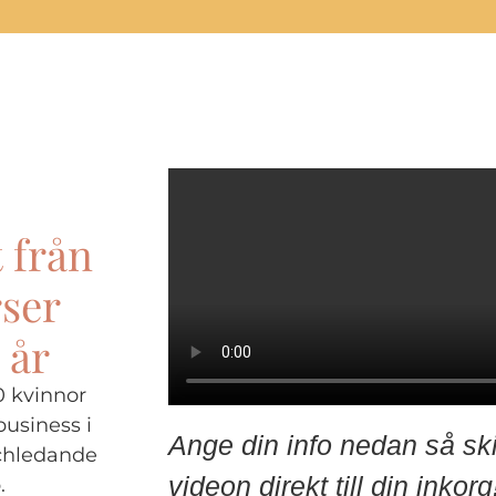
t från
rser
 år
0 kvinnor
usiness i
Ange din info nedan så ski
chledande
videon direkt till din inkorg
.