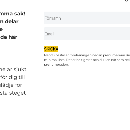
samma sak!
n delar
e
 de här
SKICKA
När du beställer föreläsningen nedan prenumererar du
min maillista. Det är helt gratis och du kan när som hel
prenumeration.
e är sjukt
ör dig till
lädje för
sta steget