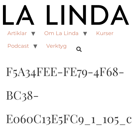
Artiklar
Om La Linda
Kurser
Podcast
Verktyg
F5A34FEE-FE79-4F68-
BC38-
E060C13E5FC9_1_105_c