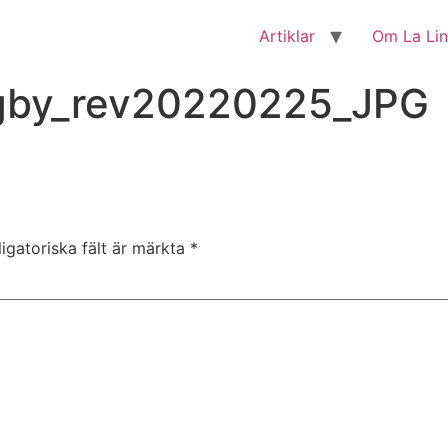
Artiklar
Om La Li
ugby_rev20220225_JPG
igatoriska fält är märkta
*