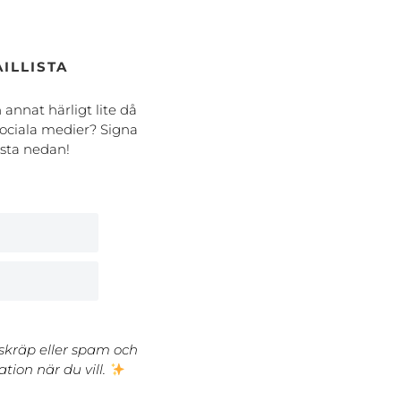
ILLISTA
h annat härligt lite då
ociala medier? Signa
ista nedan!
 skräp eller spam och
tion när du vill.