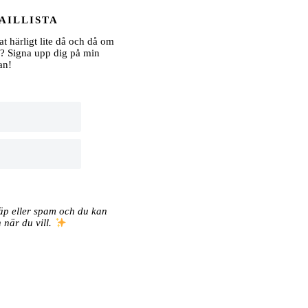
AILLISTA
at härligt lite då och då om
? Signa upp dig på min
an!
räp eller spam och du kan
 när du vill.