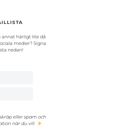
ILLISTA
h annat härligt lite då
ociala medier? Signa
ista nedan!
 skräp eller spam och
tion när du vill.