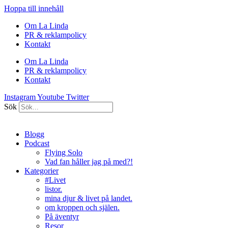
Hoppa till innehåll
Om La Linda
PR & reklampolicy
Kontakt
Om La Linda
PR & reklampolicy
Kontakt
Instagram
Youtube
Twitter
Sök
Blogg
Podcast
Flying Solo
Vad fan håller jag på med?!
Kategorier
#Livet
listor.
mina djur & livet på landet.
om kroppen och själen.
På äventyr
Resor