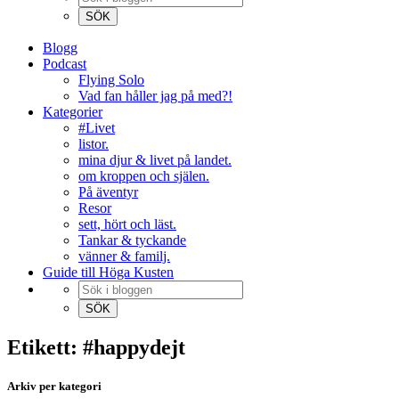
Blogg
Podcast
Flying Solo
Vad fan håller jag på med?!
Kategorier
#Livet
listor.
mina djur & livet på landet.
om kroppen och själen.
På äventyr
Resor
sett, hört och läst.
Tankar & tyckande
vänner & familj.
Guide till Höga Kusten
Etikett: #happydejt
Arkiv per kategori