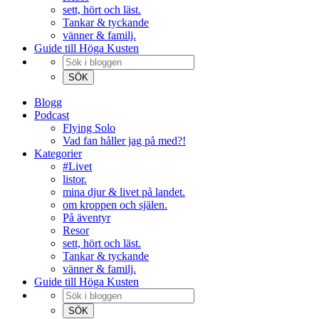
sett, hört och läst.
Tankar & tyckande
vänner & familj.
Guide till Höga Kusten
Blogg
Podcast
Flying Solo
Vad fan håller jag på med?!
Kategorier
#Livet
listor.
mina djur & livet på landet.
om kroppen och själen.
På äventyr
Resor
sett, hört och läst.
Tankar & tyckande
vänner & familj.
Guide till Höga Kusten