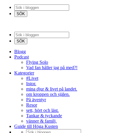
Blogg
Podcast
Flying Solo
Vad fan håller jag på med?!
Kategorier
#Livet
listor.
mina djur & livet på landet.
om kroppen och själen.
På äventyr
Resor
sett, hört och läst.
Tankar & tyckande
vänner & familj.
Guide till Höga Kusten