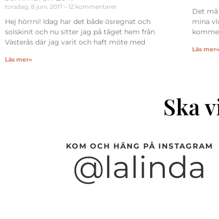
torsdag, 8 juni, 2017
12 kommentarer
Det må 
Hej hörrni! Idag har det både ösregnat och
mina vl
solskinit och nu sitter jag på tåget hem från
kommer 
Västerås där jag varit och haft möte med
Läs mer
Läs mer»
Ska v
KOM OCH HÄNG PÅ INSTAGRAM
@lalinda