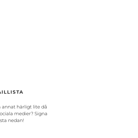
ILLISTA
h annat härligt lite då
ociala medier? Signa
ista nedan!