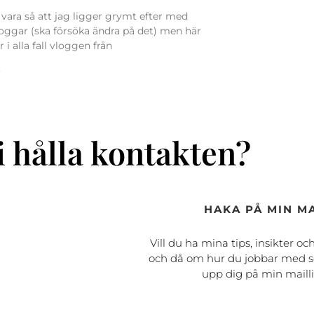
vara så att jag ligger grymt efter med
oggar (ska försöka ändra på det) men här
i alla fall vloggen från
»
i hålla kontakten?
HAKA PÅ MIN MA
Vill du ha mina tips, insikter oc
och då om hur du jobbar med s
upp dig på min maill