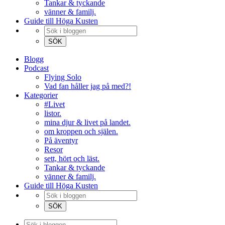
Tankar & tyckande
vänner & familj.
Guide till Höga Kusten
Blogg
Podcast
Flying Solo
Vad fan håller jag på med?!
Kategorier
#Livet
listor.
mina djur & livet på landet.
om kroppen och själen.
På äventyr
Resor
sett, hört och läst.
Tankar & tyckande
vänner & familj.
Guide till Höga Kusten