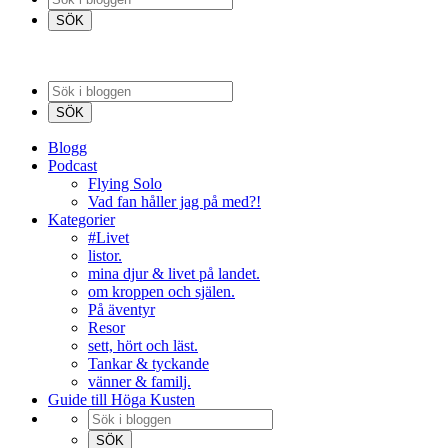
Blogg
Podcast
Flying Solo
Vad fan håller jag på med?!
Kategorier
#Livet
listor.
mina djur & livet på landet.
om kroppen och själen.
På äventyr
Resor
sett, hört och läst.
Tankar & tyckande
vänner & familj.
Guide till Höga Kusten