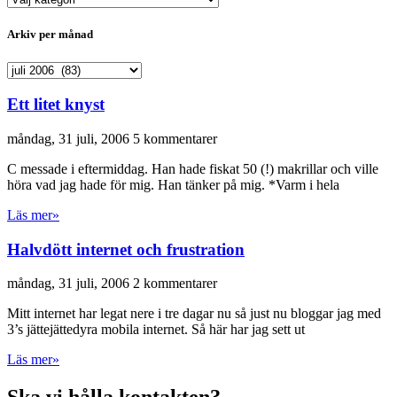
per
kategori
Arkiv per månad
Arkiv
per
månad
Ett litet knyst
måndag, 31 juli, 2006
5 kommentarer
C messade i eftermiddag. Han hade fiskat 50 (!) makrillar och ville
höra vad jag hade för mig. Han tänker på mig. *Varm i hela
Läs mer»
Halvdött internet och frustration
måndag, 31 juli, 2006
2 kommentarer
Mitt internet har legat nere i tre dagar nu så just nu bloggar jag med
3’s jättejättedyra mobila internet. Så här har jag sett ut
Läs mer»