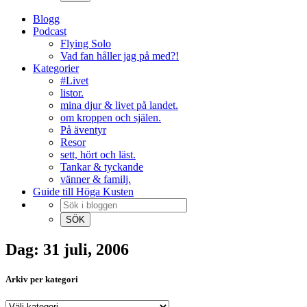
Blogg
Podcast
Flying Solo
Vad fan håller jag på med?!
Kategorier
#Livet
listor.
mina djur & livet på landet.
om kroppen och själen.
På äventyr
Resor
sett, hört och läst.
Tankar & tyckande
vänner & familj.
Guide till Höga Kusten
Dag: 31 juli, 2006
Arkiv per kategori
Arkiv