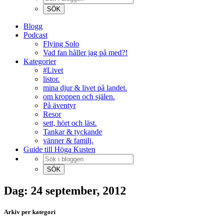
Blogg
Podcast
Flying Solo
Vad fan håller jag på med?!
Kategorier
#Livet
listor.
mina djur & livet på landet.
om kroppen och själen.
På äventyr
Resor
sett, hört och läst.
Tankar & tyckande
vänner & familj.
Guide till Höga Kusten
Dag: 24 september, 2012
Arkiv per kategori