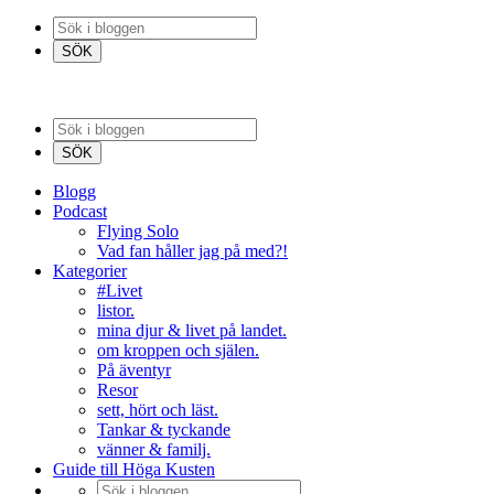
Blogg
Podcast
Flying Solo
Vad fan håller jag på med?!
Kategorier
#Livet
listor.
mina djur & livet på landet.
om kroppen och själen.
På äventyr
Resor
sett, hört och läst.
Tankar & tyckande
vänner & familj.
Guide till Höga Kusten