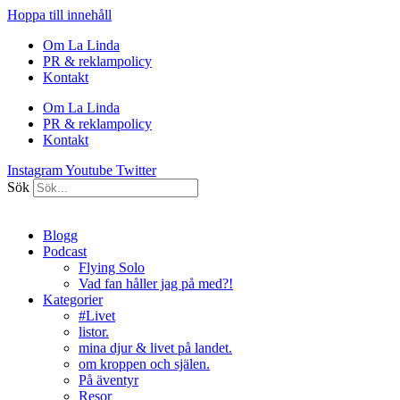
Hoppa till innehåll
Om La Linda
PR & reklampolicy
Kontakt
Om La Linda
PR & reklampolicy
Kontakt
Instagram
Youtube
Twitter
Sök
Blogg
Podcast
Flying Solo
Vad fan håller jag på med?!
Kategorier
#Livet
listor.
mina djur & livet på landet.
om kroppen och själen.
På äventyr
Resor