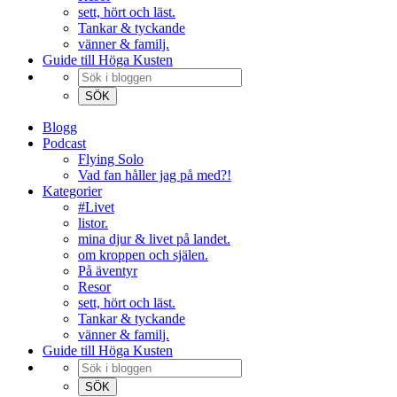
sett, hört och läst.
Tankar & tyckande
vänner & familj.
Guide till Höga Kusten
Blogg
Podcast
Flying Solo
Vad fan håller jag på med?!
Kategorier
#Livet
listor.
mina djur & livet på landet.
om kroppen och själen.
På äventyr
Resor
sett, hört och läst.
Tankar & tyckande
vänner & familj.
Guide till Höga Kusten