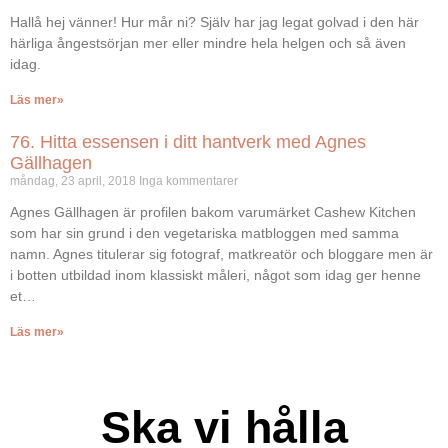
Hallå hej vänner! Hur mår ni? Själv har jag legat golvad i den här
härliga ångestsörjan mer eller mindre hela helgen och så även
idag.
Läs mer»
76. Hitta essensen i ditt hantverk med Agnes
Gällhagen
måndag, 23 april, 2018
Inga kommentarer
Agnes Gällhagen är profilen bakom varumärket Cashew Kitchen
som har sin grund i den vegetariska matbloggen med samma
namn. Agnes titulerar sig fotograf, matkreatör och bloggare men är
i botten utbildad inom klassiskt måleri, något som idag ger henne
et…
Läs mer»
Ska vi hålla