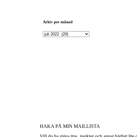
Arkiv per månad
HAKA PÅ MIN MAILLISTA
Vill du ha mina tips, insikter och annat härligt li