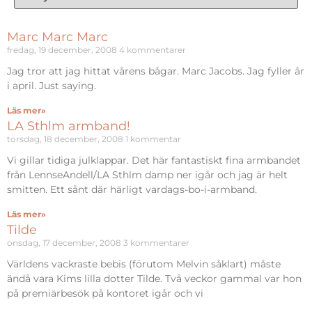
Marc Marc Marc
fredag, 19 december, 2008
4 kommentarer
Jag tror att jag hittat vårens bågar. Marc Jacobs. Jag fyller år
i april. Just saying.
Läs mer»
LA Sthlm armband!
torsdag, 18 december, 2008
1 kommentar
Vi gillar tidiga julklappar. Det här fantastiskt fina armbandet
från LennseAndell/LA Sthlm damp ner igår och jag är helt
smitten. Ett sånt där härligt vardags-bo-i-armband.
Läs mer»
Tilde
onsdag, 17 december, 2008
3 kommentarer
Världens vackraste bebis (förutom Melvin såklart) måste
ändå vara Kims lilla dotter Tilde. Två veckor gammal var hon
på premiärbesök på kontoret igår och vi