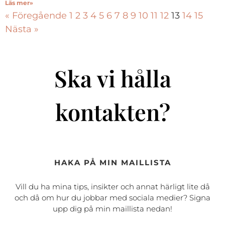
Läs mer»
« Föregående
1
2
3
4
5
6
7
8
9
10
11
12
13
14
15
Nästa »
Ska vi hålla
kontakten?
HAKA PÅ MIN MAILLISTA
Vill du ha mina tips, insikter och annat härligt lite då
och då om hur du jobbar med sociala medier? Signa
upp dig på min maillista nedan!