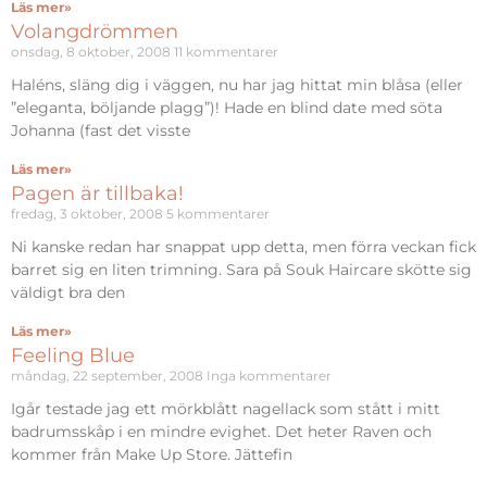
Läs mer»
Volangdrömmen
onsdag, 8 oktober, 2008
11 kommentarer
Haléns, släng dig i väggen, nu har jag hittat min blåsa (eller
”eleganta, böljande plagg”)! Hade en blind date med söta
Johanna (fast det visste
Läs mer»
Pagen är tillbaka!
fredag, 3 oktober, 2008
5 kommentarer
Ni kanske redan har snappat upp detta, men förra veckan fick
barret sig en liten trimning. Sara på Souk Haircare skötte sig
väldigt bra den
Läs mer»
Feeling Blue
måndag, 22 september, 2008
Inga kommentarer
Igår testade jag ett mörkblått nagellack som stått i mitt
badrumsskåp i en mindre evighet. Det heter Raven och
kommer från Make Up Store. Jättefin