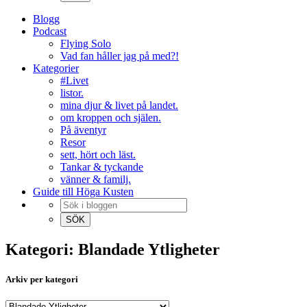
Blogg
Podcast
Flying Solo
Vad fan håller jag på med?!
Kategorier
#Livet
listor.
mina djur & livet på landet.
om kroppen och själen.
På äventyr
Resor
sett, hört och läst.
Tankar & tyckande
vänner & familj.
Guide till Höga Kusten
Kategori: Blandade Ytligheter
Arkiv per kategori
Arkiv