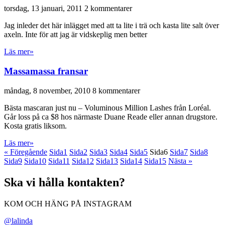
torsdag, 13 januari, 2011
2 kommentarer
Jag inleder det här inlägget med att ta lite i trä och kasta lite salt över
axeln. Inte för att jag är vidskeplig men better
Läs mer»
Massamassa fransar
måndag, 8 november, 2010
8 kommentarer
Bästa mascaran just nu – Voluminous Million Lashes från Loréal.
Går loss på ca $8 hos närmaste Duane Reade eller annan drugstore.
Kosta gratis liksom.
Läs mer»
« Föregående
Sida
1
Sida
2
Sida
3
Sida
4
Sida
5
Sida
6
Sida
7
Sida
8
Sida
9
Sida
10
Sida
11
Sida
12
Sida
13
Sida
14
Sida
15
Nästa »
Ska vi hålla kontakten?
KOM OCH HÄNG PÅ INSTAGRAM
@lalinda