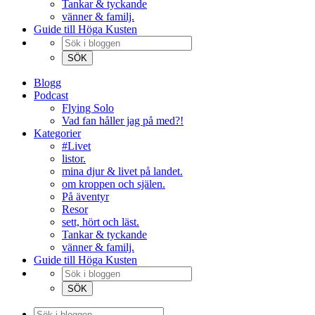
Tankar & tyckande
vänner & familj.
Guide till Höga Kusten
Blogg
Podcast
Flying Solo
Vad fan håller jag på med?!
Kategorier
#Livet
listor.
mina djur & livet på landet.
om kroppen och själen.
På äventyr
Resor
sett, hört och läst.
Tankar & tyckande
vänner & familj.
Guide till Höga Kusten