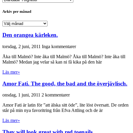
per
kategori
Arkiv per månad
Arkiv
per
månad
Den orangea kärleken.
torsdag, 2 juni, 2011
Inga kommentarer
Åka till Malmö? Inte åka till Malmö? Åka till Malmö? Inte åka till
Malmö? Medan jag velar så kan ni få kika på den här
Läs mer»
Amor Fati. The good, the bad and the överjävlisch.
onsdag, 1 juni, 2011
2 kommentarer
Amor Fati är latin för ”att älska sitt öde”, lite löst översatt. De orden
står på min nya favoritring från Efva Attling och de är
Läs mer»
They will look great with red toenails.