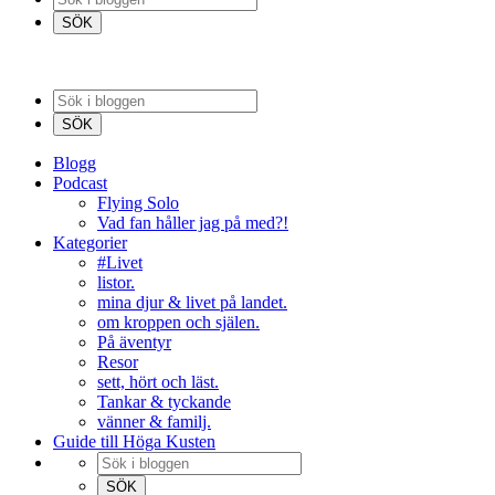
Blogg
Podcast
Flying Solo
Vad fan håller jag på med?!
Kategorier
#Livet
listor.
mina djur & livet på landet.
om kroppen och själen.
På äventyr
Resor
sett, hört och läst.
Tankar & tyckande
vänner & familj.
Guide till Höga Kusten