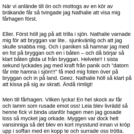
När vi anlände till ön och mottogs av en kör av
bräkande får så tvingade jag Nathalie att visa mig
fårhagen först.
Eller. Först höll jag på att trilla i sjön. Nathalie varnade
mig för att bryggan var lite.. sjunkvänlig och att jag
skulle snabba mig. Och i paniken så hamnar jag med
en fot på bryggan och en i båten – och då börjar så
klart båten glida ut från bryggan. Helvete!! I sista
sekund lyckades jag med kraft från panik och ”datorn
får inte hamna i sjön!!!” få med mig foten över på
bryggan och in på land. Geez. Nathalie höll så klart på
att kissa på sig av skratt. Ändå rimligt!
Men till fårhagen. Vilken lycka! En hel skock av får
och lamm som rusade emot oss! Leia blev livrädd så
henne fick vi binda utanför hagen men jag gosade
loss så mycket jag orkade. Myggen var dock helt
vansinniga så det blev en kort mysstund innan vi kröp
upp i soffan med en kopp te och surrade oss trötta.