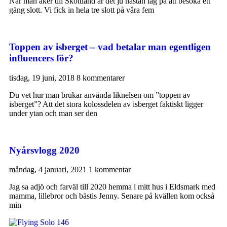
När man åker till Skottland är det ju nästan lag på att besöka ett
gäng slott. Vi fick in hela tre slott på våra fem
Toppen av isberget – vad betalar man egentligen
influencers för?
tisdag, 19 juni, 2018
8 kommentarer
Du vet hur man brukar använda liknelsen om ”toppen av
isberget”? Att det stora kolossdelen av isberget faktiskt ligger
under ytan och man ser den
Nyårsvlogg 2020
måndag, 4 januari, 2021
1 kommentar
Jag sa adjö och farväl till 2020 hemma i mitt hus i Eldsmark med
mamma, lillebror och bästis Jenny. Senare på kvällen kom också
min