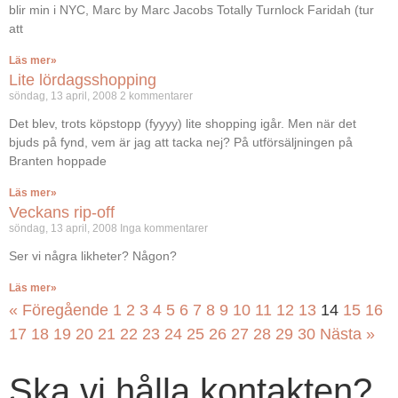
blir min i NYC, Marc by Marc Jacobs Totally Turnlock Faridah (tur
att
Läs mer»
Lite lördagsshopping
söndag, 13 april, 2008
2 kommentarer
Det blev, trots köpstopp (fyyyy) lite shopping igår. Men när det
bjuds på fynd, vem är jag att tacka nej? På utförsäljningen på
Branten hoppade
Läs mer»
Veckans rip-off
söndag, 13 april, 2008
Inga kommentarer
Ser vi några likheter? Någon?
Läs mer»
« Föregående
1
2
3
4
5
6
7
8
9
10
11
12
13
14
15
16
17
18
19
20
21
22
23
24
25
26
27
28
29
30
Nästa »
Ska vi hålla kontakten?