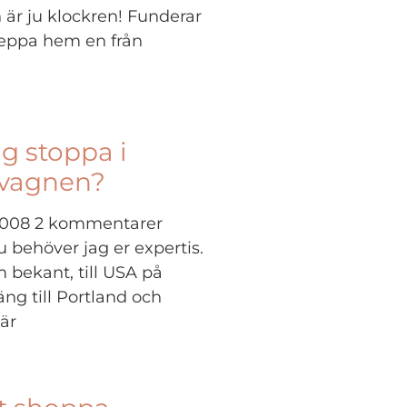
en är ju klockren! Funderar
keppa hem en från
ag stoppa i
vagnen?
 2008
2 kommentarer
 behöver jag er expertis.
m bekant, till USA på
ng till Portland och
är