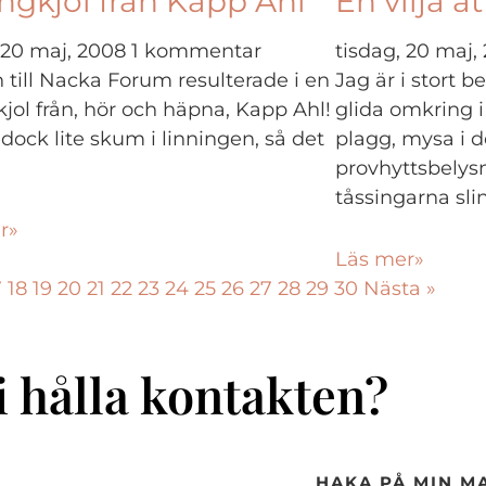
ngkjol från Kapp Ahl
En vilja a
, 20 maj, 2008
1 kommentar
tisdag, 20 maj
 till Nacka Forum resulterade i en
Jag är i stort 
jol från, hör och häpna, Kapp Ahl!
glida omkring i
dock lite skum i linningen, så det
plagg, mysa i d
provhyttsbelys
tåssingarna sli
r»
Läs mer»
7
18
19
20
21
22
23
24
25
26
27
28
29
30
Nästa »
i hålla kontakten?
HAKA PÅ MIN MA