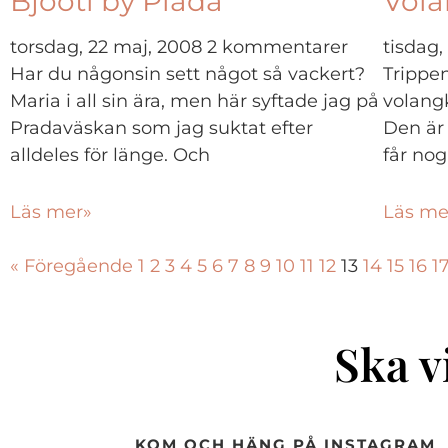
Bjooti by Plada
Vola
torsdag, 22 maj, 2008
2 kommentarer
tisdag
Har du någonsin sett något så vackert?
Trippen
Maria i all sin ära, men här syftade jag på
volangk
Pradaväskan som jag suktat efter
Den är 
alldeles för länge. Och
får nog
Läs mer»
Läs me
« Föregående
1
2
3
4
5
6
7
8
9
10
11
12
13
14
15
16
1
Ska v
KOM OCH HÄNG PÅ INSTAGRAM