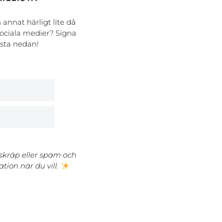
h annat härligt lite då
ociala medier? Signa
ista nedan!
 skräp eller spam och
tion när du vill.