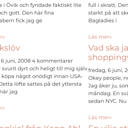
 Övik och fyndade faktiskt lite
full i skratt. D
ch gott. Den här fina
starkt på att s
abern fick jag ge
Bagladies i
r»
Läs mer»
kslöv
Vad ska j
shopping
 6 juni, 2008
4 kommentarer
 svurit dyrt och heligt till mig själv
fredag, 6 juni,
te köpa något onödigt innan USA-
Okey people, nu
Detta löfte sattes på det yttersta
Jag åker ju, so
när jag
måndag. En svä
sedan NYC. Nu 
r»
Läs mer»