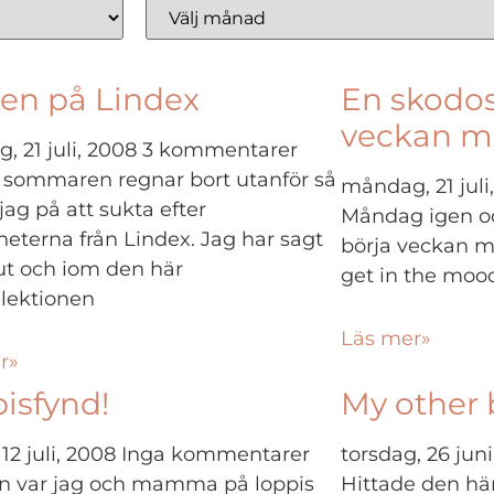
en på Lindex
En skodos
veckan m
 21 juli, 2008
3 kommentarer
sommaren regnar bort utanför så
måndag, 21 juli
jag på att sukta efter
Måndag igen och
eterna från Lindex. Jag har sagt
börja veckan m
rut och iom den här
get in the mood
llektionen
Läs mer»
r»
isfynd!
My other 
 12 juli, 2008
Inga kommentarer
torsdag, 26 jun
an var jag och mamma på loppis
Hittade den här