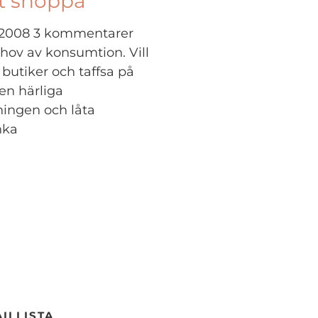
tt shoppa
, 2008
3 kommentarer
behov av konsumtion. Vill
 butiker och taffsa på
en härliga
ningen och låta
nka
ILLISTA