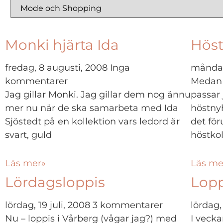
Monki hjärta Ida
Höst
fredag, 8 augusti, 2008
Inga
måndag,
kommentarer
Medan 
Jag gillar Monki. Jag gillar dem nog ännu
passar 
mer nu när de ska samarbeta med Ida
höstnyh
Sjöstedt på en kollektion vars ledord är
det fö
svart, guld
höstko
Läs mer»
Läs me
Lördagsloppis
Lopp
lördag, 19 juli, 2008
3 kommentarer
lördag,
Nu – loppis i Vårberg (vågar jag?) med
I veck