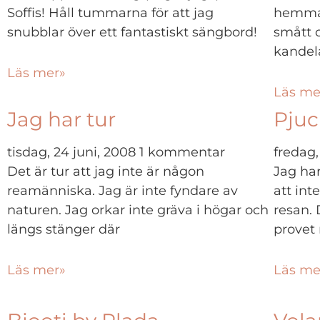
Soffis! Håll tummarna för att jag
hemma i
snubblar över ett fantastiskt sängbord!
smått o
kandel
Läs mer»
Läs me
Jag har tur
Pjuc
tisdag, 24 juni, 2008
1 kommentar
fredag,
Det är tur att jag inte är någon
Jag har
reamänniska. Jag är inte fyndare av
att in
naturen. Jag orkar inte gräva i högar och
resan. 
längs stänger där
provet 
Läs mer»
Läs me