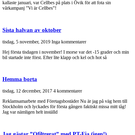
kallaste januari, var Cellbes på plats i Övik för att fota sin
vårkampanj ”Vi är Cellbes”!
Sista halvan av oktober
tisdag, 5 november, 2019
Inga kommentarer
Hej första tisdagen i november! I morse var det -15 grader och min
bil startade inte först. Efter lite klapp och kel och hot så
Hemma borta
tisdag, 12 december, 2017
4 kommentarer
Reklamsamarbete med Företagsbostäder Nu är jag på väg hem till
Stockholm och lyckades för första gången faktiskt missa mitt tåg!
Jag var nämligen helt inställd
Jag gästar ”Ofiltrerat” med PT-Fia (igen!)