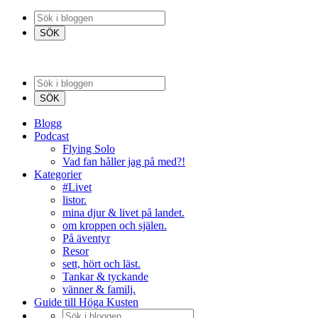
Blogg
Podcast
Flying Solo
Vad fan håller jag på med?!
Kategorier
#Livet
listor.
mina djur & livet på landet.
om kroppen och själen.
På äventyr
Resor
sett, hört och läst.
Tankar & tyckande
vänner & familj.
Guide till Höga Kusten