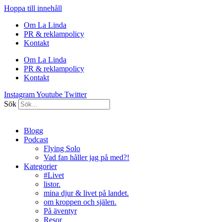
Hoppa till innehåll
Om La Linda
PR & reklampolicy
Kontakt
Om La Linda
PR & reklampolicy
Kontakt
Instagram
Youtube
Twitter
Sök
Blogg
Podcast
Flying Solo
Vad fan håller jag på med?!
Kategorier
#Livet
listor.
mina djur & livet på landet.
om kroppen och själen.
På äventyr
Resor