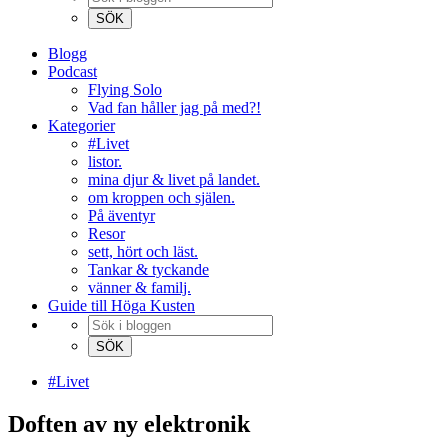
Blogg
Podcast
Flying Solo
Vad fan håller jag på med?!
Kategorier
#Livet
listor.
mina djur & livet på landet.
om kroppen och själen.
På äventyr
Resor
sett, hört och läst.
Tankar & tyckande
vänner & familj.
Guide till Höga Kusten
#Livet
Doften av ny elektronik