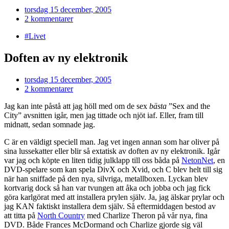
torsdag 15 december, 2005
2 kommentarer
#Livet
Doften av ny elektronik
torsdag 15 december, 2005
2 kommentarer
Jag kan inte påstå att jag höll med om de sex
bästa
”Sex and the
City” avsnitten igår, men jag tittade och njöt iaf. Eller, fram till
midnatt, sedan somnade jag.
C är en väldigt speciell man. Jag vet ingen annan som har oliver på
sina lussekatter eller blir så extatisk av doften av ny elektronik. Igår
var jag och köpte en liten tidig julklapp till oss båda på
NetonNet
, en
DVD-spelare som kan spela DivX och Xvid, och C blev helt till sig
när han sniffade på den nya, silvriga, metallboxen. Lyckan blev
kortvarig dock så han var tvungen att åka och jobba och jag fick
göra karlgörat med att installera prylen själv. Ja, jag älskar prylar och
jag KAN faktiskt installera dem själv. Så eftermiddagen bestod av
att titta på
North Country
med Charlize Theron på vår nya, fina
DVD. Både Frances McDormand och Charlize gjorde sig väl