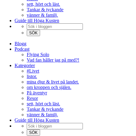
sett, hört och läst.
Tankar & tyckande
vänner & familj.
Guide till Höga Kusten
Blogg
Podcast
Flying Solo
Vad fan håller jag på med?!
Kategorier
#Livet
listor.
mina djur & livet på landet.
om kroppen och själen.
På äventyr
Resor
sett, hört och läst.
Tankar & tyckande
vänner & familj.
Guide till Höga Kusten