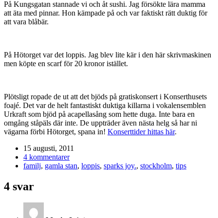
På Kungsgatan stannade vi och åt sushi. Jag försökte lära mamma
att äta med pinnar. Hon kämpade på och var faktiskt rätt duktig för
att vara blåbär.
På Hötorget var det loppis. Jag blev lite kär i den här skrivmaskinen
men köpte en scarf för 20 kronor istället.
Plötsligt ropade de ut att det bjöds på gratiskonsert i Konserthusets
foajé. Det var de helt fantastiskt duktiga killarna i vokalensemblen
Urkraft som bjöd på acapellasång som hette duga. Inte bara en
omgång ståpäls där inte. De uppträder även nästa helg så har ni
vägarna förbi Hötorget, spana in!
Konserttider hittas här
.
15 augusti, 2011
4 kommentarer
familj
,
gamla stan
,
loppis
,
sparks joy.
,
stockholm
,
tips
4 svar