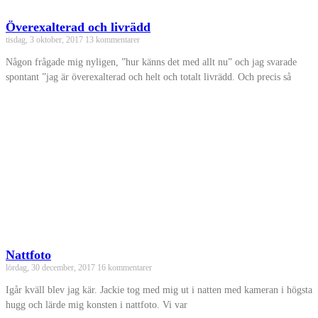
Överexalterad och livrädd
tisdag, 3 oktober, 2017
13 kommentarer
Någon frågade mig nyligen, ”hur känns det med allt nu” och jag svarade
spontant ”jag är överexalterad och helt och totalt livrädd. Och precis så
Nattfoto
lördag, 30 december, 2017
16 kommentarer
Igår kväll blev jag kär. Jackie tog med mig ut i natten med kameran i högsta
hugg och lärde mig konsten i nattfoto. Vi var