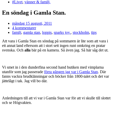
#Livet
,
vänner & familj.
En söndag i Gamla Stan.
måndag 15 augusti, 2011
4 kommentarer
familj
,
gamla stan
,
loppis
,
sparks joy.
,
stockholm
,
tips
Att vara i Gamla Stan en söndag på sommaren är lite som att vara i
ett annat land eftersom att i stort sett ingen runt omkring en pratar
svenska. Och
alla
bär på en kamera. Så även jag. Så här såg det ut.
Vi smet in i den dunderfina second hand butiken med vimplarna
utanför som jag passerade
förra gången jag var i Gamla Stan
. Där
fanns vackra brudklänningar och böcker från 1800-talet och det var
jättelågt i tak. Jag vill bo där.
Anledningen till att vi var i Gamla Stan var för att vi skulle till slottet
och se Högvakten.