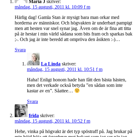
Maria J
skriver:
måndag, 15 augusti, 2011 kl. 10:09 f m
Härlig dag! Gamla Stan är mysigt bara man orkar med
horderna av människor. Och högvakten är underbart pampigt
men att hesten var snel synar jag. Även om de är fina att titta
på är hestar i min värld sådana som bits fram och sparkas bak
;-. Och jag är inte beredd att ompröva den åsikten :-)…
Svara
La Linda
skriver:
måndag, 15 augusti, 2011 kl. 10:51 f m
Haha! Enligt honom hade han fått den bästa hästen,
men det verkade också betyda ”en sådan som inte
kastar av en”. Såattee…
Svara
frida
skriver:
måndag, 15 augusti, 2011 kl. 10:52 f m
Hehe, vinka på högvakt är det typ spöstraff på. Jag brukar på
min höjd höja ett ögonbryn mot bekant som jag ser när jag