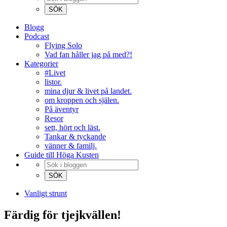
Blogg
Podcast
Flying Solo
Vad fan håller jag på med?!
Kategorier
#Livet
listor.
mina djur & livet på landet.
om kroppen och själen.
På äventyr
Resor
sett, hört och läst.
Tankar & tyckande
vänner & familj.
Guide till Höga Kusten
Vanligt strunt
Färdig för tjejkvällen!