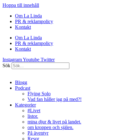
Hoppa till innehåll
Om La Linda
PR & reklampolicy
Kontakt
Om La Linda
PR & reklampolicy
Kontakt
Instagram
Youtube
Twitter
Sök
Blogg
Podcast
Flying Solo
Vad fan håller jag på med?!
Kategorier
#Livet
listor.
mina djur & livet på landet.
om kroppen och själen.
På äventyr
Resor