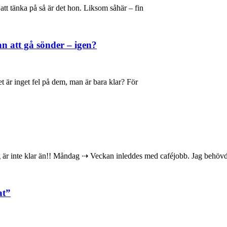
att tänka på så är det hon. Liksom såhär – fin
n att gå sönder – igen?
t är inget fel på dem, man är bara klar? För
ag är inte klar än!! Måndag ⇢ Veckan inleddes med caféjobb. Jag behövd
at”