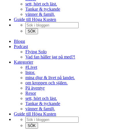
sett, hört och läst.
Tankar & tyckande
vänner & familj.
Guide till Höga Kusten
Blogg
Podcast
Flying Solo
Vad fan håller jag på med?!
Kategorier
#Livet
listor.
mina djur & livet på landet.
om kroppen och själen.
På äventyr
Resor
sett, hört och läst.
Tankar & tyckande
vänner & familj.
Guide till Höga Kusten