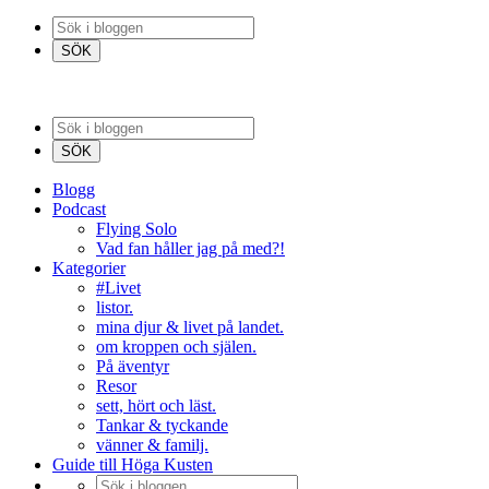
Blogg
Podcast
Flying Solo
Vad fan håller jag på med?!
Kategorier
#Livet
listor.
mina djur & livet på landet.
om kroppen och själen.
På äventyr
Resor
sett, hört och läst.
Tankar & tyckande
vänner & familj.
Guide till Höga Kusten