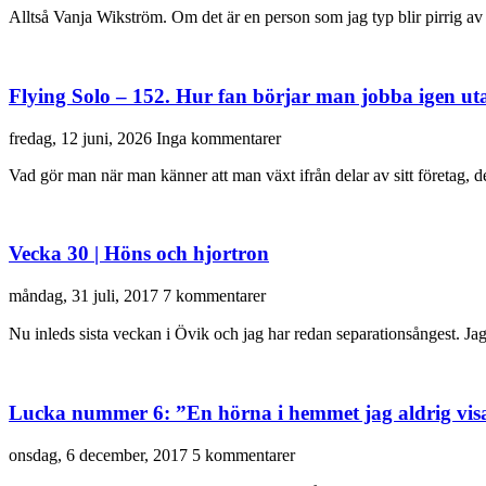
Alltså Vanja Wikström. Om det är en person som jag typ blir pirrig av 
Flying Solo – 152. Hur fan börjar man jobba igen uta
fredag, 12 juni, 2026
Inga kommentarer
Vad gör man när man känner att man växt ifrån delar av sitt företag, de
Vecka 30 | Höns och hjortron
måndag, 31 juli, 2017
7 kommentarer
Nu inleds sista veckan i Övik och jag har redan separationsångest. J
Lucka nummer 6: ”En hörna i hemmet jag aldrig vis
onsdag, 6 december, 2017
5 kommentarer