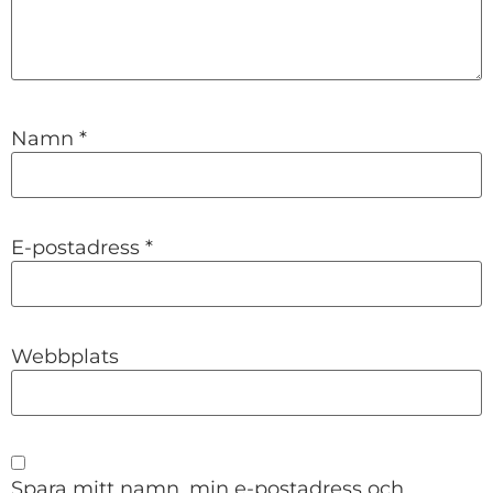
Namn
*
E-postadress
*
Webbplats
Spara mitt namn, min e-postadress och