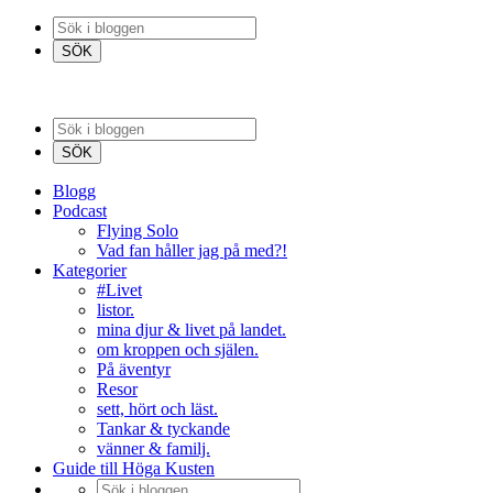
Blogg
Podcast
Flying Solo
Vad fan håller jag på med?!
Kategorier
#Livet
listor.
mina djur & livet på landet.
om kroppen och själen.
På äventyr
Resor
sett, hört och läst.
Tankar & tyckande
vänner & familj.
Guide till Höga Kusten