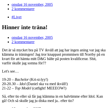
onsdag 16 november, 2005
2 kommentarer
#Livet
Hinner inte träna!
onsdag 16 november, 2005
2 kommentarer
Det är så mycket bra på TV ikväll att jag har ingen aning var jag ska
klämma in träningen! Jag tror knappast prommisen till Norrby på en
kvart för att hämta mitt D&G bälte på posten kvalificerar. Shit,
varför skulle jag somna för??
Let's see…
19-20 –
Bachelor
(Kri-si-lyy!)
20-20.30 –
Idol
(Daniel ska va med ikväll!)
21-22 –
Top Model
(catfight! MEEEOW!)
Så, efter tio eller så får jag klämma in en halvtimme efter Idol. Kan
gå! Och så skulle jag ju diska med ja.. efter tio?