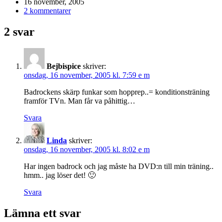
16 november, 2005
2 kommentarer
2 svar
Bejbispice
skriver:
onsdag, 16 november, 2005 kl. 7:59 e m
Badrockens skärp funkar som hopprep..= konditionsträning
framför TVn. Man får va påhittig…
Svara
Linda
skriver:
onsdag, 16 november, 2005 kl. 8:02 e m
Har ingen badrock och jag måste ha DVD:n till min träning..
hmm.. jag löser det! 🙂
Svara
Lämna ett svar