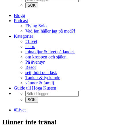
Blogg
Podcast
Flying Solo
Vad fan håller jag på med?!
Kategorier
#Livet
listor.
mina djur & livet på landet.
om kroppen och själen.
På äventyr
Resor
sett, hört och läst.
Tankar & tyckande
vänner & familj.
Guide till Höga Kusten
#Livet
Hinner inte träna!