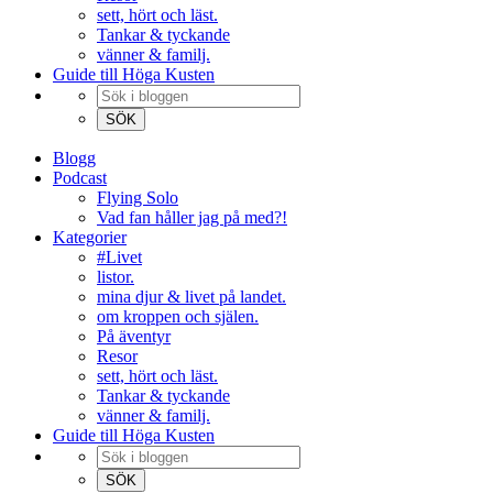
sett, hört och läst.
Tankar & tyckande
vänner & familj.
Guide till Höga Kusten
Blogg
Podcast
Flying Solo
Vad fan håller jag på med?!
Kategorier
#Livet
listor.
mina djur & livet på landet.
om kroppen och själen.
På äventyr
Resor
sett, hört och läst.
Tankar & tyckande
vänner & familj.
Guide till Höga Kusten