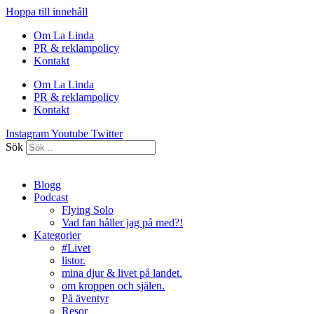
Hoppa till innehåll
Om La Linda
PR & reklampolicy
Kontakt
Om La Linda
PR & reklampolicy
Kontakt
Instagram
Youtube
Twitter
Sök
Blogg
Podcast
Flying Solo
Vad fan håller jag på med?!
Kategorier
#Livet
listor.
mina djur & livet på landet.
om kroppen och själen.
På äventyr
Resor