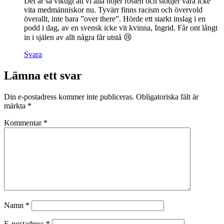
Det är så viktigt att vi alla höjer rösten och stödjer våra icke
vita medmänniskor nu. Tyvärr finns racism och övervold
överallt, inte bara ”over there”. Hörde ett starkt inslag i en
podd i dag, av en svensk icke vit kvinna, Ingrid. Får ont långt
in i själen av allt några får utstå 😢
Svara
Lämna ett svar
Din e-postadress kommer inte publiceras.
Obligatoriska fält är
märkta
*
Kommentar
*
Namn
*
E-postadress
*