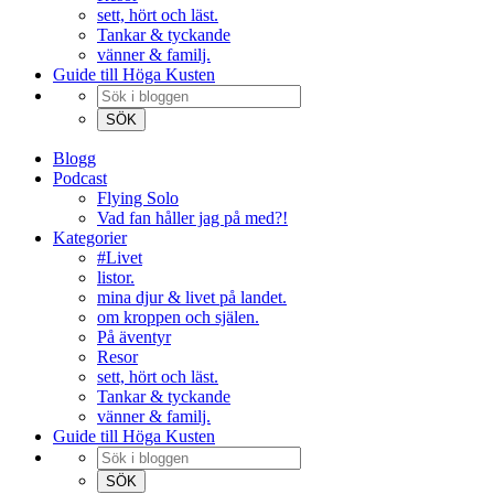
sett, hört och läst.
Tankar & tyckande
vänner & familj.
Guide till Höga Kusten
Blogg
Podcast
Flying Solo
Vad fan håller jag på med?!
Kategorier
#Livet
listor.
mina djur & livet på landet.
om kroppen och själen.
På äventyr
Resor
sett, hört och läst.
Tankar & tyckande
vänner & familj.
Guide till Höga Kusten