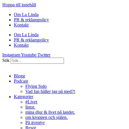
Hoppa till innehåll
Om La Linda
PR & reklampolicy
Kontakt
Om La Linda
PR & reklampolicy
Kontakt
Instagram
Youtube
Twitter
Sök
Blogg
Podcast
Flying Solo
Vad fan håller jag på med?!
Kategorier
#Livet
listor.
mina djur & livet på landet.
om kroppen och själen.
På äventyr
Resor