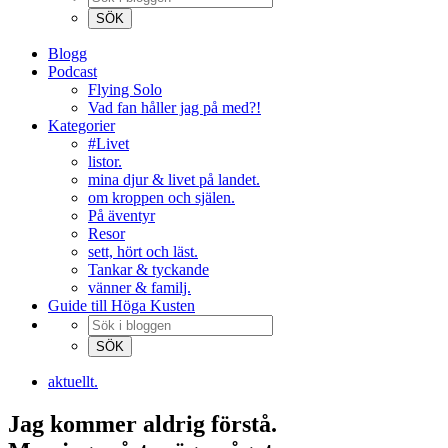
Blogg
Podcast
Flying Solo
Vad fan håller jag på med?!
Kategorier
#Livet
listor.
mina djur & livet på landet.
om kroppen och själen.
På äventyr
Resor
sett, hört och läst.
Tankar & tyckande
vänner & familj.
Guide till Höga Kusten
aktuellt.
Jag kommer aldrig förstå.