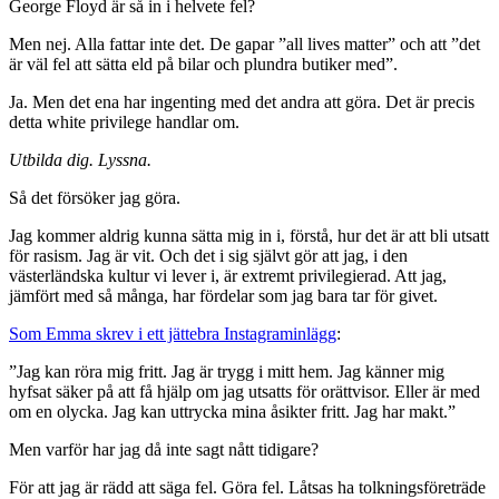
George Floyd är så in i helvete fel?
Men nej. Alla fattar inte det. De gapar ”all lives matter” och att ”det
är väl fel att sätta eld på bilar och plundra butiker med”.
Ja. Men det ena har ingenting med det andra att göra. Det är precis
detta white privilege handlar om.
Utbilda dig. Lyssna.
Så det försöker jag göra.
Jag kommer aldrig kunna sätta mig in i, förstå, hur det är att bli utsatt
för rasism. Jag är vit. Och det i sig självt gör att jag, i den
västerländska kultur vi lever i, är extremt privilegierad. Att jag,
jämfört med så många, har fördelar som jag bara tar för givet.
Som Emma skrev i ett jättebra Instagraminlägg
:
”Jag kan röra mig fritt. Jag är trygg i mitt hem. Jag känner mig
hyfsat säker på att få hjälp om jag utsatts för orättvisor. Eller är med
om en olycka. Jag kan uttrycka mina åsikter fritt. Jag har makt.”
Men varför har jag då inte sagt nått tidigare?
För att jag är rädd att säga fel. Göra fel. Låtsas ha tolkningsföreträde