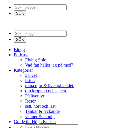
Blogg
Podcast
Flying Solo
Vad fan håller jag på med?!
Kategorier
#Livet
listor.
mina djur & livet på landet.
om kroppen och själen.
På äventyr
Resor
sett, hört och läst.
Tankar & tyckande
vänner & familj.
Guide till Höga Kusten