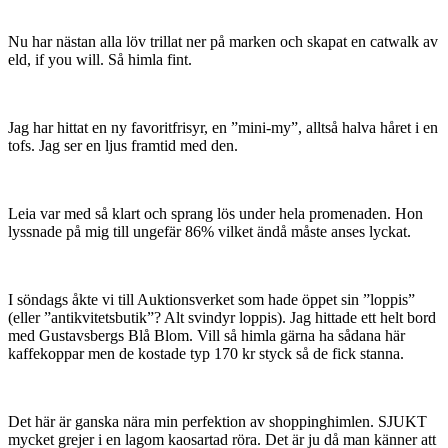
Nu har nästan alla löv trillat ner på marken och skapat en catwalk av
eld, if you will. Så himla fint.
Jag har hittat en ny favoritfrisyr, en ”mini-my”, alltså halva håret i en
tofs. Jag ser en ljus framtid med den.
Leia var med så klart och sprang lös under hela promenaden. Hon
lyssnade på mig till ungefär 86% vilket ändå måste anses lyckat.
I söndags åkte vi till Auktionsverket som hade öppet sin ”loppis”
(eller ”antikvitetsbutik”? Alt svindyr loppis). Jag hittade ett helt bord
med Gustavsbergs Blå Blom. Vill så himla gärna ha sådana här
kaffekoppar men de kostade typ 170 kr styck så de fick stanna.
Det här är ganska nära min perfektion av shoppinghimlen. SJUKT
mycket grejer i en lagom kaosartad röra. Det är ju då man känner att