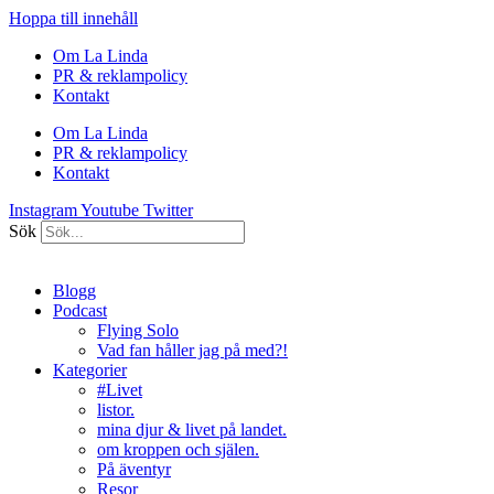
Hoppa till innehåll
Om La Linda
PR & reklampolicy
Kontakt
Om La Linda
PR & reklampolicy
Kontakt
Instagram
Youtube
Twitter
Sök
Blogg
Podcast
Flying Solo
Vad fan håller jag på med?!
Kategorier
#Livet
listor.
mina djur & livet på landet.
om kroppen och själen.
På äventyr
Resor