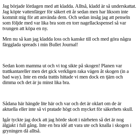
Jag började lördagen med att kladda. Alltså, kladd är så underskattat.
Jag köpte vattenfärger för säkert ett år sedan men har liksom inte
kommit mig för att använda dem. Och sedan insåg jag att penseln
som följde med var lika bra som en torr nagellackspensel så var
tvungen att köpa en ny.
Men nu så kan jag kladda loss och kanske till och med göra några
färgglada spreads i min Bullet Journal!
Sedan kom mamma ut och vi tog sikte på skogen! Planen var
trattkantareller men det gick verkligen raka vägen åt skogen (in a
bad way). Inte en enda trattis hittade vi men dock en tjärn och
dimma och det är ju minst lika bra.
Sådana här hängde lite här och var och det är oklart om de är
aktuella eller inte så vi pratade högt och mycket för säkerhets skull.
Igår tyckte jag dock att jag hörde skott i närheten så det är nog
älgjakt i full gång. Inte en bra idé att vara ute och knalla i skogen i
gryningen då alltså.