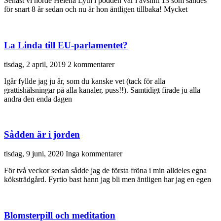
Senast vi hörde Helena Lyth i podden var i avsnitt 13 som sändes
för snart 8 år sedan och nu är hon äntligen tillbaka! Mycket
La Linda till EU-parlamentet?
tisdag, 2 april, 2019
2 kommentarer
Igår fyllde jag ju år, som du kanske vet (tack för alla
grattishälsningar på alla kanaler, puss!!). Samtidigt firade ju alla
andra den enda dagen
Sådden är i jorden
tisdag, 9 juni, 2020
Inga kommentarer
För två veckor sedan sådde jag de första fröna i min alldeles egna
köksträdgård. Fyrtio bast hann jag bli men äntligen har jag en egen
Blomsterpill och meditation