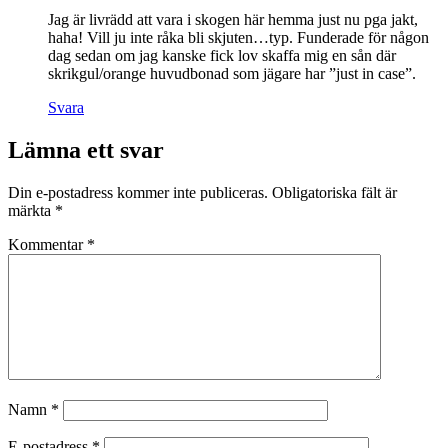
Jag är livrädd att vara i skogen här hemma just nu pga jakt,
haha! Vill ju inte råka bli skjuten…typ. Funderade för någon
dag sedan om jag kanske fick lov skaffa mig en sån där
skrikgul/orange huvudbonad som jägare har ”just in case”.
Svara
Lämna ett svar
Din e-postadress kommer inte publiceras.
Obligatoriska fält är
märkta
*
Kommentar
*
Namn
*
E-postadress
*