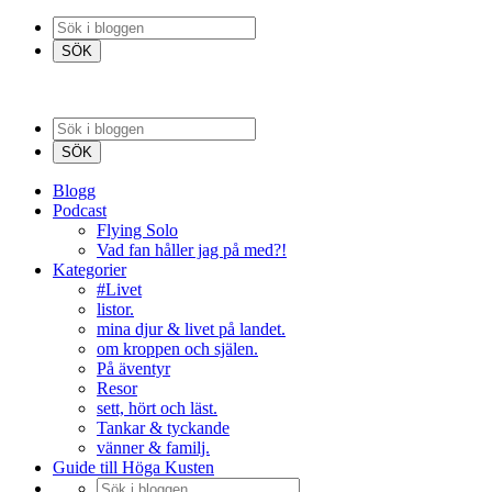
Blogg
Podcast
Flying Solo
Vad fan håller jag på med?!
Kategorier
#Livet
listor.
mina djur & livet på landet.
om kroppen och själen.
På äventyr
Resor
sett, hört och läst.
Tankar & tyckande
vänner & familj.
Guide till Höga Kusten