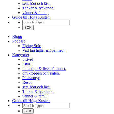
sett, hört och läst.
Tankar & tyckande
vänner & familj.
Guide till Höga Kusten
Blogg
Podcast
Flying Solo
Vad fan håller jag på med?!
Kategorier
#Livet
listor.
mina djur & livet på landet.
om kroppen och själen.
På äventyr
Resor
sett, hört och läst.
Tankar & tyckande
vänner & familj.
Guide till Höga Kusten