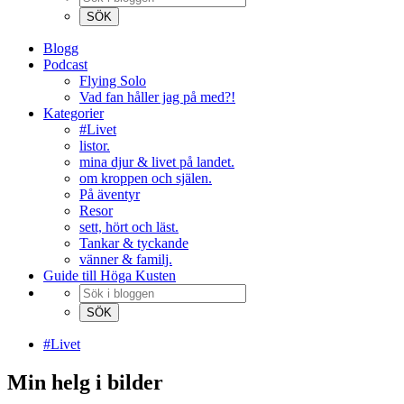
Blogg
Podcast
Flying Solo
Vad fan håller jag på med?!
Kategorier
#Livet
listor.
mina djur & livet på landet.
om kroppen och själen.
På äventyr
Resor
sett, hört och läst.
Tankar & tyckande
vänner & familj.
Guide till Höga Kusten
#Livet
Min helg i bilder