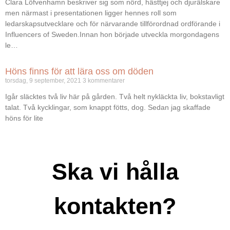
Clara Löfvenhamn beskriver sig som nörd, hästtjej och djurälskare
men närmast i presentationen ligger hennes roll som
ledarskapsutvecklare och för närvarande tillförordnad ordförande i
Influencers of Sweden.Innan hon började utveckla morgondagens
le…
Höns finns för att lära oss om döden
torsdag, 9 september, 2021
3 kommentarer
Igår släcktes två liv här på gården. Två helt nykläckta liv, bokstavligt
talat. Två kycklingar, som knappt fötts, dog. Sedan jag skaffade
höns för lite
Ska vi hålla
kontakten?