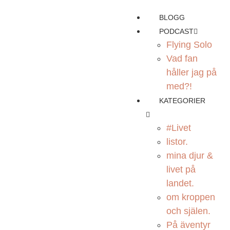
BLOGG
PODCAST
Flying Solo
Vad fan
håller jag på
med?!
KATEGORIER
#Livet
listor.
mina djur &
livet på
landet.
om kroppen
och själen.
På äventyr