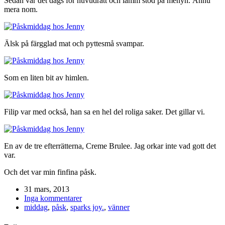
Sedan var det dags för huvudrätt och lamm stod på menyn. Ännu
mera nom.
Älsk på färgglad mat och pyttesmå svampar.
Som en liten bit av himlen.
Filip var med också, han sa en hel del roliga saker. Det gillar vi.
En av de tre efterrätterna, Creme Brulee. Jag orkar inte vad gott det
var.
Och det var min finfina påsk.
31 mars, 2013
Inga kommentarer
middag
,
påsk
,
sparks joy.
,
vänner