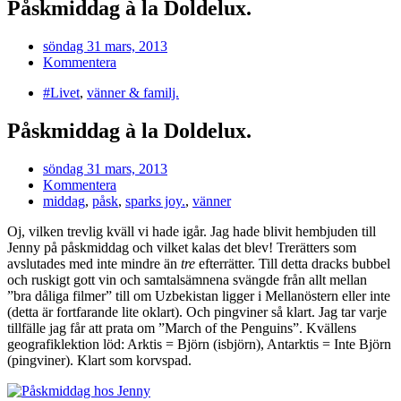
Påskmiddag à la Doldelux.
söndag 31 mars, 2013
Kommentera
#Livet
,
vänner & familj.
Påskmiddag à la Doldelux.
söndag 31 mars, 2013
Kommentera
middag
,
påsk
,
sparks joy.
,
vänner
Oj, vilken trevlig kväll vi hade igår. Jag hade blivit hembjuden till
Jenny på påskmiddag och vilket kalas det blev! Trerätters som
avslutades med inte mindre än
tre
efterrätter. Till detta dracks bubbel
och ruskigt gott vin och samtalsämnena svängde från allt mellan
”bra dåliga filmer” till om Uzbekistan ligger i Mellanöstern eller inte
(detta är fortfarande lite oklart). Och pingviner så klart. Jag tar varje
tillfälle jag får att prata om ”March of the Penguins”. Kvällens
geografiklektion löd: Arktis = Björn (isbjörn), Antarktis = Inte Björn
(pingviner). Klart som korvspad.