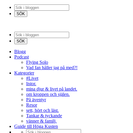
Blogg
Podcast
Flying Solo
Vad fan håller jag på med?!
Kategorier
#Livet
listor.
mina djur & livet på landet.
om kroppen och själen.
På äventyr
Resor
sett, hört och läst.
Tankar & tyckande
vänner & familj.
Guide till Höga Kusten