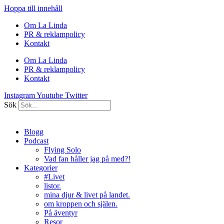
Hoppa till innehåll
Om La Linda
PR & reklampolicy
Kontakt
Om La Linda
PR & reklampolicy
Kontakt
Instagram
Youtube
Twitter
Sök
Blogg
Podcast
Flying Solo
Vad fan håller jag på med?!
Kategorier
#Livet
listor.
mina djur & livet på landet.
om kroppen och själen.
På äventyr
Resor