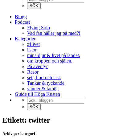
Blogg
Podcast
Flying Solo
Vad fan håller jag på med?!
Kategorier
#Livet
listor.
mina djur & livet på landet.
om kroppen och själen.
På äventyr
Resor
sett, hört och läst.
Tankar & tyckande
vänner & familj.
Guide till Höga Kusten
Etikett: twitter
Arkiv per kategori