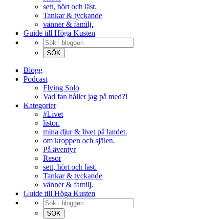
sett, hört och läst.
Tankar & tyckande
vänner & familj.
Guide till Höga Kusten
Blogg
Podcast
Flying Solo
Vad fan håller jag på med?!
Kategorier
#Livet
listor.
mina djur & livet på landet.
om kroppen och själen.
På äventyr
Resor
sett, hört och läst.
Tankar & tyckande
vänner & familj.
Guide till Höga Kusten