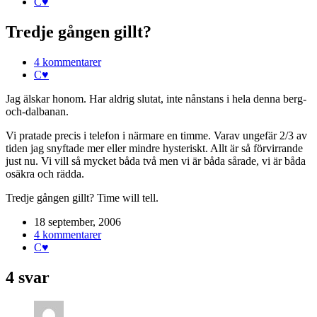
C♥
Tredje gången gillt?
4 kommentarer
C♥
Jag älskar honom. Har aldrig slutat, inte nånstans i hela denna berg-
och-dalbanan.
Vi pratade precis i telefon i närmare en timme. Varav ungefär 2/3 av
tiden jag snyftade mer eller mindre hysteriskt. Allt är så förvirrande
just nu. Vi vill så mycket båda två men vi är båda sårade, vi är båda
osäkra och rädda.
Tredje gången gillt? Time will tell.
18 september, 2006
4 kommentarer
C♥
4 svar