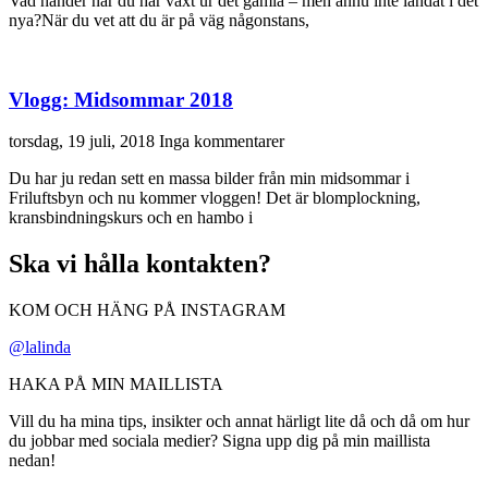
Vad händer när du har växt ur det gamla – men ännu inte landat i det
nya?När du vet att du är på väg någonstans,
Vlogg: Midsommar 2018
torsdag, 19 juli, 2018
Inga kommentarer
Du har ju redan sett en massa bilder från min midsommar i
Friluftsbyn och nu kommer vloggen! Det är blomplockning,
kransbindningskurs och en hambo i
Ska vi hålla kontakten?
KOM OCH HÄNG PÅ INSTAGRAM
@lalinda
HAKA PÅ MIN MAILLISTA
Vill du ha mina tips, insikter och annat härligt lite då och då om hur
du jobbar med sociala medier? Signa upp dig på min maillista
nedan!