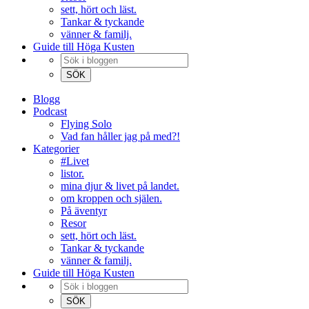
sett, hört och läst.
Tankar & tyckande
vänner & familj.
Guide till Höga Kusten
Blogg
Podcast
Flying Solo
Vad fan håller jag på med?!
Kategorier
#Livet
listor.
mina djur & livet på landet.
om kroppen och själen.
På äventyr
Resor
sett, hört och läst.
Tankar & tyckande
vänner & familj.
Guide till Höga Kusten