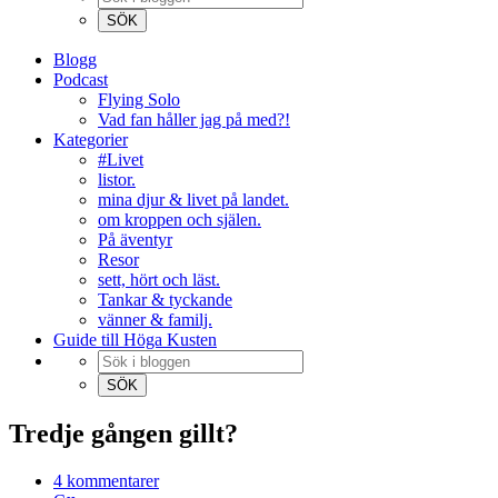
Blogg
Podcast
Flying Solo
Vad fan håller jag på med?!
Kategorier
#Livet
listor.
mina djur & livet på landet.
om kroppen och själen.
På äventyr
Resor
sett, hört och läst.
Tankar & tyckande
vänner & familj.
Guide till Höga Kusten
Tredje gången gillt?
4 kommentarer