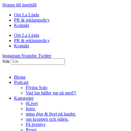
Hoppa till innehåll
Om La Linda
PR & reklampolicy
Kontakt
Om La Linda
PR & reklampolicy
Kontakt
Instagram
Youtube
Twitter
Sök
Blogg
Podcast
Flying Solo
Vad fan håller jag på med?!
Kategorier
#Livet
listor.
mina djur & livet på landet.
om kroppen och själen.
På äventyr
Resor