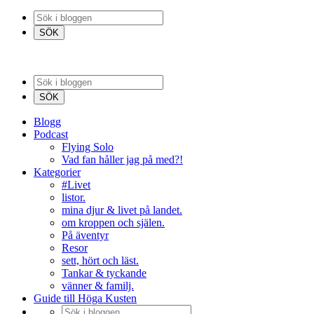
Blogg
Podcast
Flying Solo
Vad fan håller jag på med?!
Kategorier
#Livet
listor.
mina djur & livet på landet.
om kroppen och själen.
På äventyr
Resor
sett, hört och läst.
Tankar & tyckande
vänner & familj.
Guide till Höga Kusten