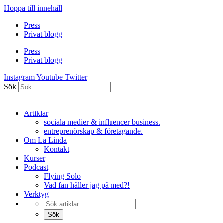
Hoppa till innehåll
Press
Privat blogg
Press
Privat blogg
Instagram
Youtube
Twitter
Sök
Artiklar
sociala medier & influencer business.
entreprenörskap & företagande.
Om La Linda
Kontakt
Kurser
Podcast
Flying Solo
Vad fan håller jag på med?!
Verktyg