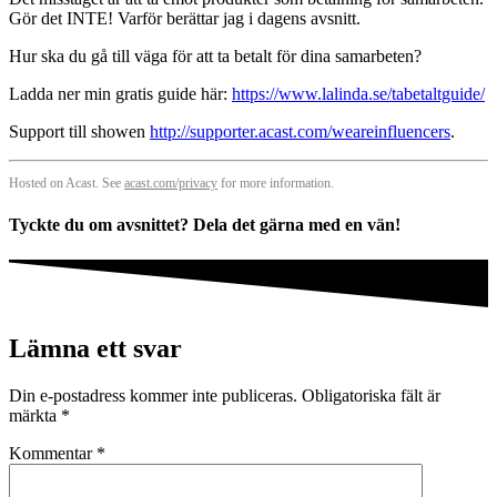
Gör det INTE! Varför berättar jag i dagens avsnitt.​
Hur ska du gå till väga för att ta betalt för dina samarbeten?
Ladda ner min gratis guide här:
https://www.lalinda.se/tabetaltguide/
Support till showen
http://supporter.acast.com/weareinfluencers
.
Hosted on Acast. See
acast.com/privacy
for more information.
Tyckte du om avsnittet? Dela det gärna med en vän!
Lämna ett svar
Din e-postadress kommer inte publiceras.
Obligatoriska fält är
märkta
*
Kommentar
*