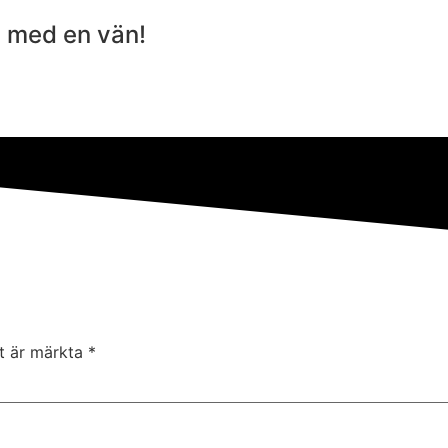
a med en vän!
lt är märkta
*