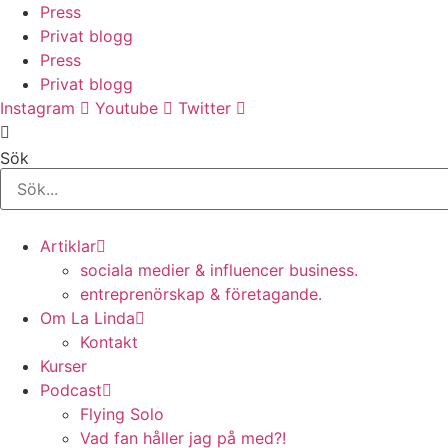
Hoppa
Press
till
Privat blogg
innehåll
Press
Privat blogg
Instagram
Youtube
Twitter
Sök
Artiklar
sociala medier & influencer business.
entreprenörskap & företagande.
Om La Linda
Kontakt
Kurser
Podcast
Flying Solo
Vad fan håller jag på med?!