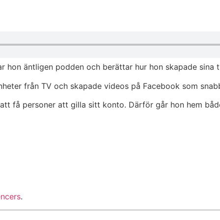
tar hon äntligen podden och berättar hur hon skapade sina 
enheter från TV och skapade videos på Facebook som snabbt
tt få personer att gilla sitt konto. Därför går hon hem båd
encers
.