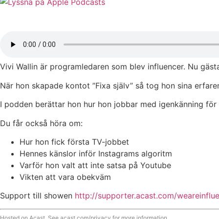
Vivi Wallin är programledaren som blev influencer. Nu gäs
När hon skapade kontot ”Fixa själv” så tog hon sina erfar
I podden berättar hon hur hon jobbar med igenkänning för a
Du får också höra om:
Hur hon fick första TV-jobbet
Hennes känslor inför Instagrams algoritm
Varför hon valt att inte satsa på Youtube
Vikten att vara obekväm
Support till showen
http://supporter.acast.com/weareinflu
Hosted on Acast. See
acast.com/privacy
for more information.