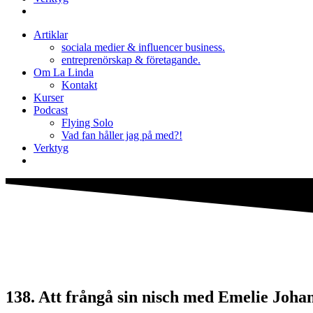
Artiklar
sociala medier & influencer business.
entreprenörskap & företagande.
Om La Linda
Kontakt
Kurser
Podcast
Flying Solo
Vad fan håller jag på med?!
Verktyg
138. Att frångå sin nisch med Emelie Joha