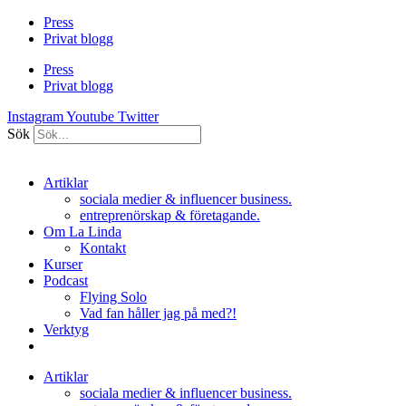
Hoppa
Press
till
Privat blogg
innehåll
Press
Privat blogg
Instagram
Youtube
Twitter
Sök
Artiklar
sociala medier & influencer business.
entreprenörskap & företagande.
Om La Linda
Kontakt
Kurser
Podcast
Flying Solo
Vad fan håller jag på med?!
Verktyg
Artiklar
sociala medier & influencer business.