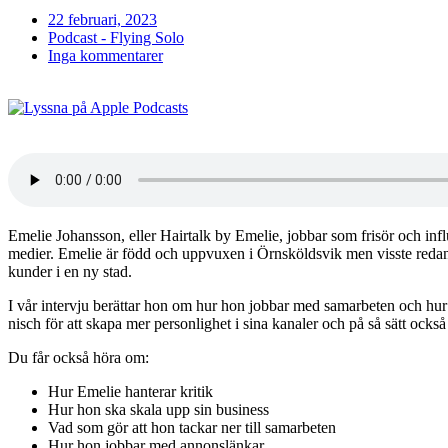
22 februari, 2023
Podcast - Flying Solo
Inga kommentarer
Emelie Johansson, eller Hairtalk by Emelie, jobbar som frisör och influe
medier. Emelie är född och uppvuxen i Örnsköldsvik men visste redan s
kunder i en ny stad.
I vår intervju berättar hon om hur hon jobbar med samarbeten och hur h
nisch för att skapa mer personlighet i sina kanaler och på så sätt också nå
Du får också höra om:
Hur Emelie hanterar kritik
Hur hon ska skala upp sin business
Vad som gör att hon tackar ner till samarbeten
Hur hon jobbar med annonslänkar