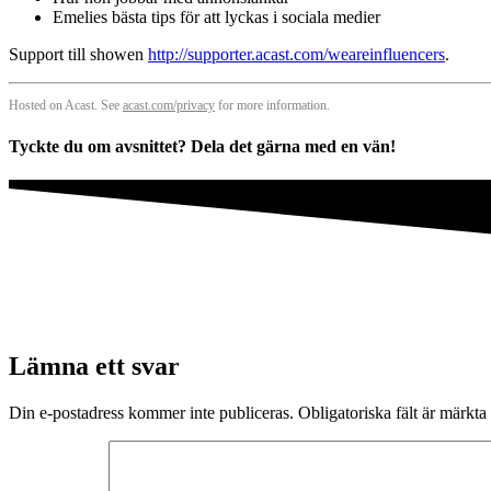
Emelies bästa tips för att lyckas i sociala medier
Support till showen
http://supporter.acast.com/weareinfluencers
.
Hosted on Acast. See
acast.com/privacy
for more information.
Tyckte du om avsnittet? Dela det gärna med en vän!
Lämna ett svar
Din e-postadress kommer inte publiceras.
Obligatoriska fält är märkta