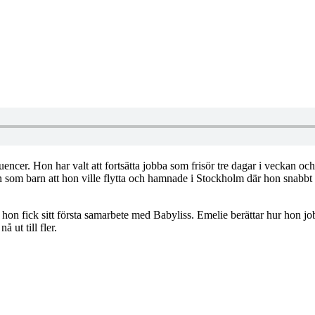
ncer. Hon har valt att fortsätta jobba som frisör tre dagar i veckan och l
om barn att hon ville flytta och hamnade i Stockholm där hon snabbt för
on fick sitt första samarbete med Babyliss. Emelie berättar hur hon jobb
 ut till fler.