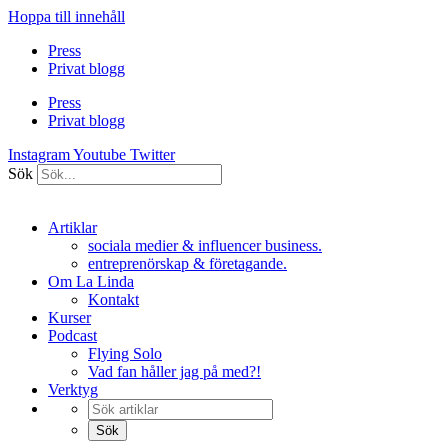
Hoppa till innehåll
Press
Privat blogg
Press
Privat blogg
Instagram
Youtube
Twitter
Sök
Artiklar
sociala medier & influencer business.
entreprenörskap & företagande.
Om La Linda
Kontakt
Kurser
Podcast
Flying Solo
Vad fan håller jag på med?!
Verktyg