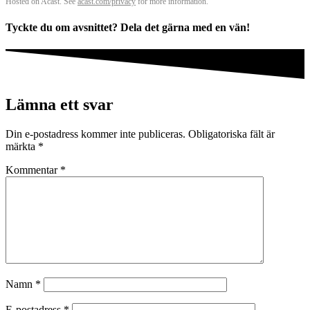
Hosted on Acast. See
acast.com/privacy
for more information.
Tyckte du om avsnittet? Dela det gärna med en vän!
Lämna ett svar
Din e-postadress kommer inte publiceras.
Obligatoriska fält är
märkta
*
Kommentar
*
Namn
*
E-postadress
*