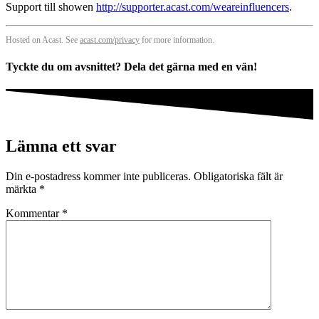
Support till showen
http://supporter.acast.com/weareinfluencers
.
Hosted on Acast. See
acast.com/privacy
for more information.
Tyckte du om avsnittet? Dela det gärna med en vän!
Lämna ett svar
Din e-postadress kommer inte publiceras.
Obligatoriska fält är
märkta
*
Kommentar
*