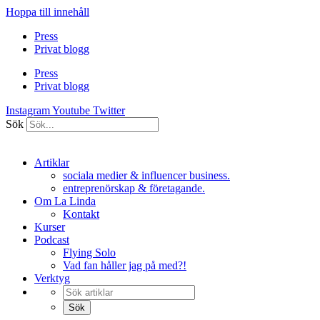
Hoppa till innehåll
Press
Privat blogg
Press
Privat blogg
Instagram
Youtube
Twitter
Sök
Artiklar
sociala medier & influencer business.
entreprenörskap & företagande.
Om La Linda
Kontakt
Kurser
Podcast
Flying Solo
Vad fan håller jag på med?!
Verktyg