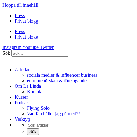
Hoppa till innehåll
Press
Privat blogg
Press
Privat blogg
Instagram
Youtube
Twitter
Sök
Artiklar
sociala medier & influencer business.
entreprenörskap & företagande.
Om La Linda
Kontakt
Kurser
Podcast
Flying Solo
Vad fan håller jag på med?!
Verktyg