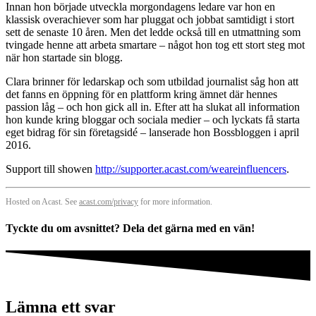
Innan hon började utveckla morgondagens ledare var hon en
klassisk overachiever som har pluggat och jobbat samtidigt i stort
sett de senaste 10 åren. Men det ledde också till en utmattning som
tvingade henne att arbeta smartare – något hon tog ett stort steg mot
när hon startade sin blogg.
Clara brinner för ledarskap och som utbildad journalist såg hon att
det fanns en öppning för en plattform kring ämnet där hennes
passion låg – och hon gick all in. Efter att ha slukat all information
hon kunde kring bloggar och sociala medier – och lyckats få starta
eget bidrag för sin företagsidé – lanserade hon Bossbloggen i april
2016.
Support till showen
http://supporter.acast.com/weareinfluencers
.
Hosted on Acast. See
acast.com/privacy
for more information.
Tyckte du om avsnittet? Dela det gärna med en vän!
Lämna ett svar