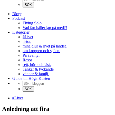
Blogg
Podcast
Flying Solo
Vad fan håller jag på med?!
Kategorier
#Livet
listor.
mina djur & livet på landet.
om kroppen och själen.
På äventyr
Resor
sett, hört och läst.
Tankar & tyckande
vänner & familj.
Guide till Höga Kusten
#Livet
Anledning att fira