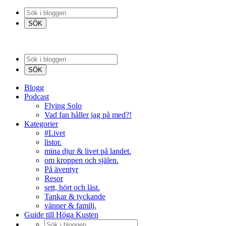
Blogg
Podcast
Flying Solo
Vad fan håller jag på med?!
Kategorier
#Livet
listor.
mina djur & livet på landet.
om kroppen och själen.
På äventyr
Resor
sett, hört och läst.
Tankar & tyckande
vänner & familj.
Guide till Höga Kusten