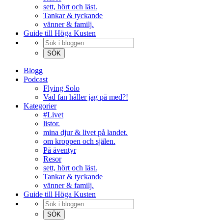
sett, hört och läst.
Tankar & tyckande
vänner & familj.
Guide till Höga Kusten
Blogg
Podcast
Flying Solo
Vad fan håller jag på med?!
Kategorier
#Livet
listor.
mina djur & livet på landet.
om kroppen och själen.
På äventyr
Resor
sett, hört och läst.
Tankar & tyckande
vänner & familj.
Guide till Höga Kusten