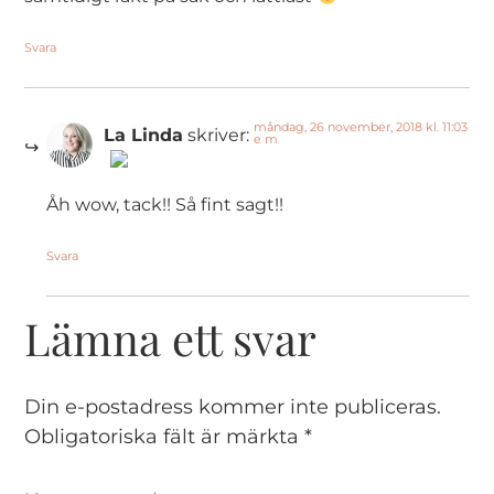
Svara
måndag, 26 november, 2018 kl. 11:03
La Linda
skriver:
e m
The Real Person Badge!
Åh wow, tack!! Så fint sagt!!
Svara
Anti-Spam by CleanTalk
Lämna ett svar
Din e-postadress kommer inte publiceras.
Obligatoriska fält är märkta
*