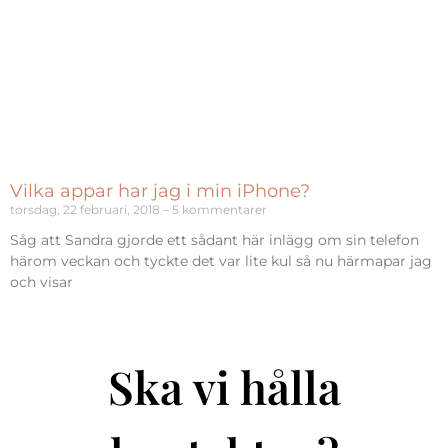
Vilka appar har jag i min iPhone?
torsdag, 22 februari, 2018
5 kommentarer
Såg att Sandra gjorde ett sådant här inlägg om sin telefon
härom veckan och tyckte det var lite kul så nu härmapar jag
och visar
Ska vi hålla