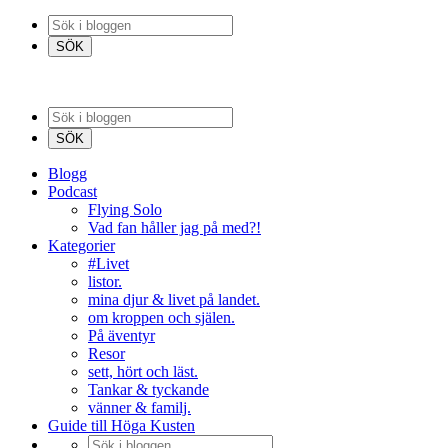
Blogg
Podcast
Flying Solo
Vad fan håller jag på med?!
Kategorier
#Livet
listor.
mina djur & livet på landet.
om kroppen och själen.
På äventyr
Resor
sett, hört och läst.
Tankar & tyckande
vänner & familj.
Guide till Höga Kusten