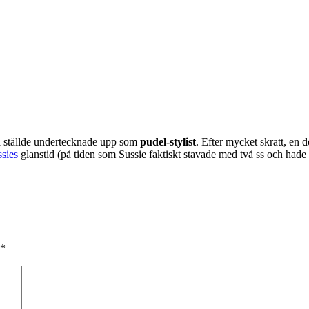
 ställde undertecknade upp som
pudel-stylist
. Efter mycket skratt, e
ssies
glanstid (på tiden som Sussie faktiskt stavade med två ss och hade ill
*