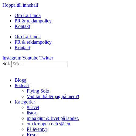
Hoppa till innehåll
Om La Linda
PR & reklampolicy
Kontakt
Om La Linda
PR & reklampolicy
Kontakt
Instagram
Youtube
Twitter
Sök
Blogg
Podcast
Flying Solo
Vad fan håller jag på med?!
Kategorier
#Livet
listor.
mina djur & livet på landet.
om kroppen och själen.
På äventyr
Resor