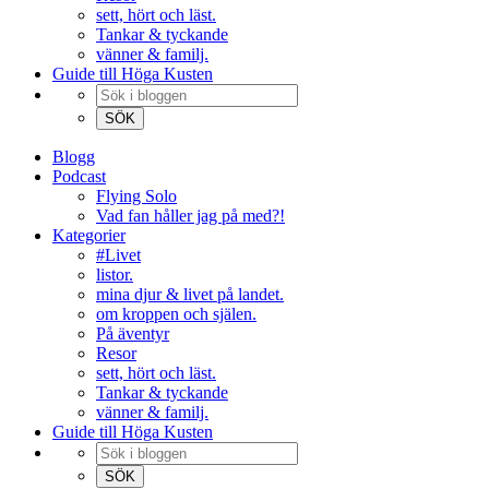
sett, hört och läst.
Tankar & tyckande
vänner & familj.
Guide till Höga Kusten
Blogg
Podcast
Flying Solo
Vad fan håller jag på med?!
Kategorier
#Livet
listor.
mina djur & livet på landet.
om kroppen och själen.
På äventyr
Resor
sett, hört och läst.
Tankar & tyckande
vänner & familj.
Guide till Höga Kusten