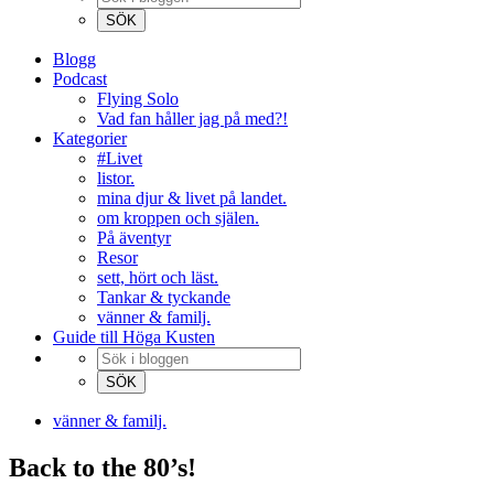
Blogg
Podcast
Flying Solo
Vad fan håller jag på med?!
Kategorier
#Livet
listor.
mina djur & livet på landet.
om kroppen och själen.
På äventyr
Resor
sett, hört och läst.
Tankar & tyckande
vänner & familj.
Guide till Höga Kusten
vänner & familj.
Back to the 80’s!