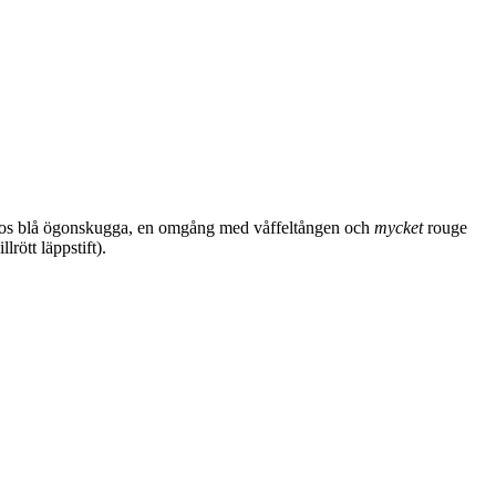
n dos blå ögonskugga, en omgång med våffeltången och
mycket
rouge
rött läppstift).