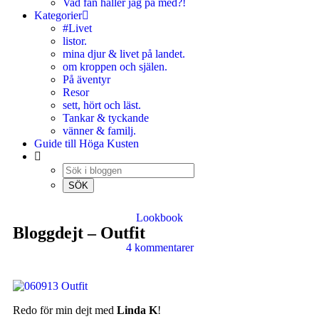
Vad fan håller jag på med?!
Kategorier
#Livet
listor.
mina djur & livet på landet.
om kroppen och själen.
På äventyr
Resor
sett, hört och läst.
Tankar & tyckande
vänner & familj.
Guide till Höga Kusten
Lookbook
Bloggdejt – Outfit
4 kommentarer
Redo för min dejt med
Linda K
!