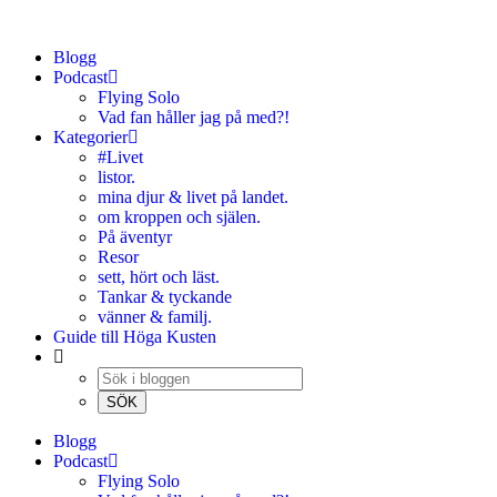
Blogg
Podcast
Flying Solo
Vad fan håller jag på med?!
Kategorier
#Livet
listor.
mina djur & livet på landet.
om kroppen och själen.
På äventyr
Resor
sett, hört och läst.
Tankar & tyckande
vänner & familj.
Guide till Höga Kusten
Blogg
Podcast
Flying Solo