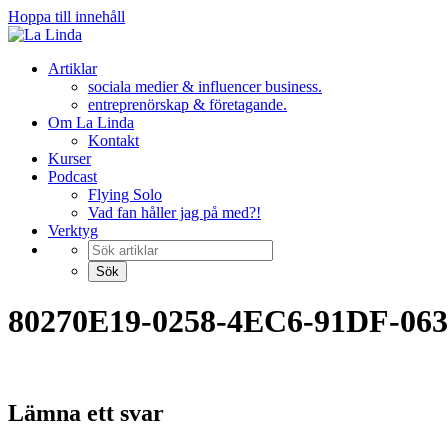
Hoppa till innehåll
Artiklar
sociala medier & influencer business.
entreprenörskap & företagande.
Om La Linda
Kontakt
Kurser
Podcast
Flying Solo
Vad fan håller jag på med?!
Verktyg
80270E19-0258-4EC6-91DF-06
Lämna ett svar