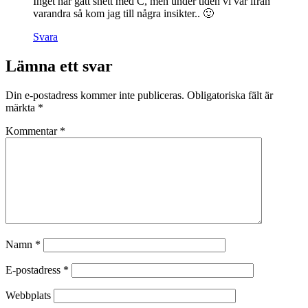
Inget har gått snett med C, men under tiden vi var ifrån
varandra så kom jag till några insikter.. 🙂
Svara
Lämna ett svar
Din e-postadress kommer inte publiceras.
Obligatoriska fält är
märkta
*
Kommentar
*
Namn
*
E-postadress
*
Webbplats