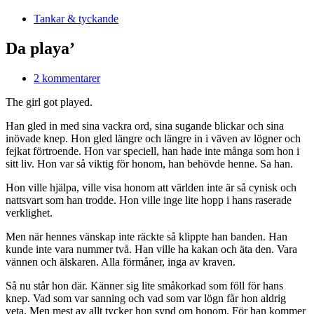
Tankar & tyckande
Da playa’
2 kommentarer
The girl got played.
Han gled in med sina vackra ord, sina sugande blickar och sina
inövade knep. Hon gled längre och längre in i väven av lögner och
fejkat förtroende. Hon var speciell, han hade inte många som hon i
sitt liv. Hon var så viktig för honom, han behövde henne. Sa han.
Hon ville hjälpa, ville visa honom att världen inte är så cynisk och
nattsvart som han trodde. Hon ville inge lite hopp i hans raserade
verklighet.
Men när hennes vänskap inte räckte så klippte han banden. Han
kunde inte vara nummer två. Han ville ha kakan och äta den. Vara
vännen och älskaren. Alla förmåner, inga av kraven.
Så nu står hon där. Känner sig lite småkorkad som föll för hans
knep. Vad som var sanning och vad som var lögn får hon aldrig
veta. Men mest av allt tycker hon synd om honom. För han kommer