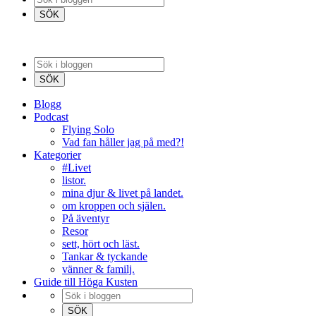
Blogg
Podcast
Flying Solo
Vad fan håller jag på med?!
Kategorier
#Livet
listor.
mina djur & livet på landet.
om kroppen och själen.
På äventyr
Resor
sett, hört och läst.
Tankar & tyckande
vänner & familj.
Guide till Höga Kusten