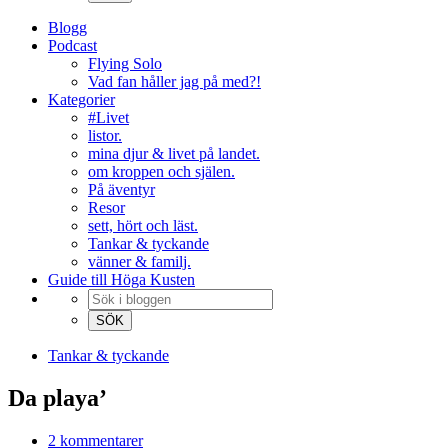
Blogg
Podcast
Flying Solo
Vad fan håller jag på med?!
Kategorier
#Livet
listor.
mina djur & livet på landet.
om kroppen och själen.
På äventyr
Resor
sett, hört och läst.
Tankar & tyckande
vänner & familj.
Guide till Höga Kusten
Tankar & tyckande
Da playa’
2 kommentarer