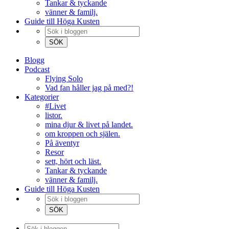
Tankar & tyckande
vänner & familj.
Guide till Höga Kusten
Blogg
Podcast
Flying Solo
Vad fan håller jag på med?!
Kategorier
#Livet
listor.
mina djur & livet på landet.
om kroppen och själen.
På äventyr
Resor
sett, hört och läst.
Tankar & tyckande
vänner & familj.
Guide till Höga Kusten