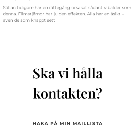
Sällan tidigare har en rättegång orsakat sådant rabalder som
denna. Filmstjärnor har ju den effekten. Alla har en åsikt –
även de som knappt sett
Ska vi hålla
kontakten?
HAKA PÅ MIN MAILLISTA