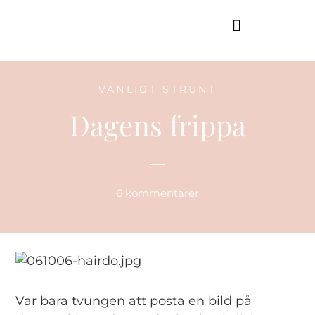
GUIDE TILL HÖGA KUSTEN
VANLIGT STRUNT
Dagens frippa
6 kommentarer
Var bara tvungen att posta en bild på