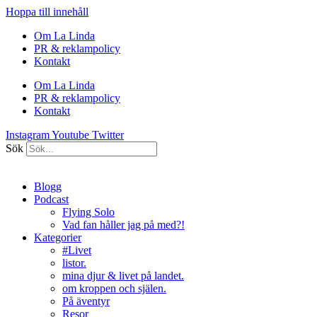
Hoppa till innehåll
Om La Linda
PR & reklampolicy
Kontakt
Om La Linda
PR & reklampolicy
Kontakt
Instagram
Youtube
Twitter
Sök
Blogg
Podcast
Flying Solo
Vad fan håller jag på med?!
Kategorier
#Livet
listor.
mina djur & livet på landet.
om kroppen och själen.
På äventyr
Resor