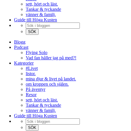
sett, hört och läst.
Tankar & tyckande
vänner & familj.
Guide till Höga Kusten
Blogg
Podcast
Flying Solo
Vad fan håller jag på med?!
Kategorier
#Livet
listor.
mina djur & livet på landet.
om kroppen och själen.
På äventyr
Resor
sett, hört och läst.
Tankar & tyckande
vänner & familj.
Guide till Höga Kusten