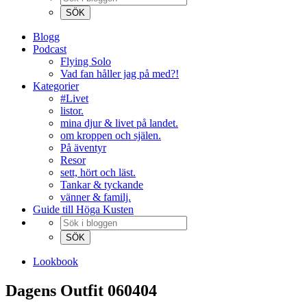
Blogg
Podcast
Flying Solo
Vad fan håller jag på med?!
Kategorier
#Livet
listor.
mina djur & livet på landet.
om kroppen och själen.
På äventyr
Resor
sett, hört och läst.
Tankar & tyckande
vänner & familj.
Guide till Höga Kusten
Lookbook
Dagens Outfit 060404