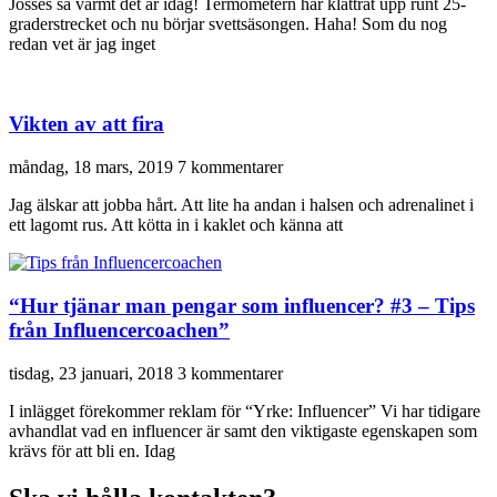
Jösses så varmt det är idag! Termometern har klättrat upp runt 25-
graderstrecket och nu börjar svettsäsongen. Haha! Som du nog
redan vet är jag inget
Vikten av att fira
måndag, 18 mars, 2019
7 kommentarer
Jag älskar att jobba hårt. Att lite ha andan i halsen och adrenalinet i
ett lagomt rus. Att kötta in i kaklet och känna att
“Hur tjänar man pengar som influencer? #3 – Tips
från Influencercoachen”
tisdag, 23 januari, 2018
3 kommentarer
I inlägget förekommer reklam för “Yrke: Influencer” Vi har tidigare
avhandlat vad en influencer är samt den viktigaste egenskapen som
krävs för att bli en. Idag