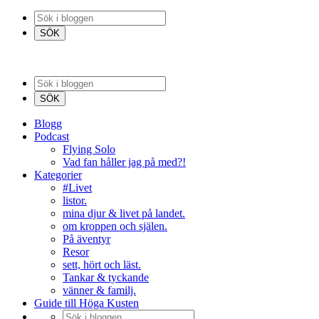
Blogg
Podcast
Flying Solo
Vad fan håller jag på med?!
Kategorier
#Livet
listor.
mina djur & livet på landet.
om kroppen och själen.
På äventyr
Resor
sett, hört och läst.
Tankar & tyckande
vänner & familj.
Guide till Höga Kusten