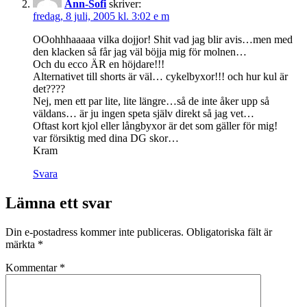
Ann-Sofi
skriver:
fredag, 8 juli, 2005 kl. 3:02 e m
OOohhhaaaaa vilka dojjor! Shit vad jag blir avis…men med
den klacken så får jag väl böjja mig för molnen…
Och du ecco ÄR en höjdare!!!
Alternativet till shorts är väl… cykelbyxor!!! och hur kul är
det????
Nej, men ett par lite, lite längre…så de inte åker upp så
väldans… är ju ingen speta själv direkt så jag vet…
Oftast kort kjol eller långbyxor är det som gäller för mig!
var försiktig med dina DG skor…
Kram
Svara
Lämna ett svar
Din e-postadress kommer inte publiceras.
Obligatoriska fält är
märkta
*
Kommentar
*