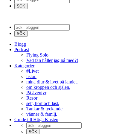
Blogg
Podcast
Flying Solo
Vad fan håller jag på med?!
Kategorier
#Livet
listor.
mina djur & livet på landet.
om kroppen och själen.
På äventyr
Resor
sett, hört och läst.
Tankar & tyckande
vänner & familj.
Guide till Höga Kusten