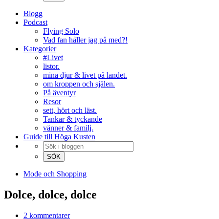
Blogg
Podcast
Flying Solo
Vad fan håller jag på med?!
Kategorier
#Livet
listor.
mina djur & livet på landet.
om kroppen och själen.
På äventyr
Resor
sett, hört och läst.
Tankar & tyckande
vänner & familj.
Guide till Höga Kusten
Mode och Shopping
Dolce, dolce, dolce
2 kommentarer