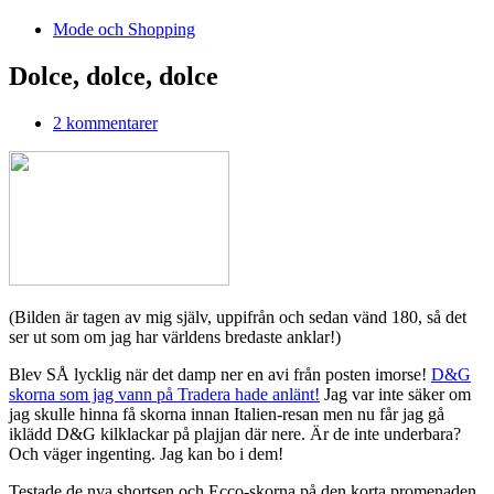
Mode och Shopping
Dolce, dolce, dolce
2 kommentarer
(Bilden är tagen av mig själv, uppifrån och sedan vänd 180, så det
ser ut som om jag har världens bredaste anklar!)
Blev SÅ lycklig när det damp ner en avi från posten imorse!
D&G
skorna som jag vann på Tradera hade anlänt!
Jag var inte säker om
jag skulle hinna få skorna innan Italien-resan men nu får jag gå
iklädd D&G kilklackar på plajjan där nere. Är de inte underbara?
Och väger ingenting. Jag kan bo i dem!
Testade de nya shortsen och Ecco-skorna på den korta promenaden