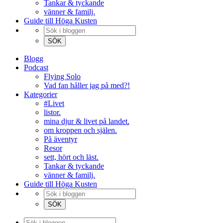
Tankar & tyckande
vänner & familj.
Guide till Höga Kusten
Blogg
Podcast
Flying Solo
Vad fan håller jag på med?!
Kategorier
#Livet
listor.
mina djur & livet på landet.
om kroppen och själen.
På äventyr
Resor
sett, hört och läst.
Tankar & tyckande
vänner & familj.
Guide till Höga Kusten