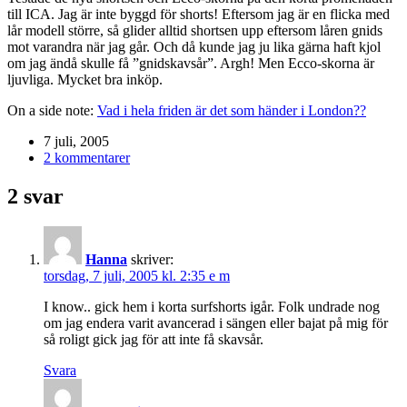
till ICA. Jag är inte byggd för shorts! Eftersom jag är en flicka med
lår modell större, så glider alltid shortsen upp eftersom låren gnids
mot varandra när jag går. Och då kunde jag ju lika gärna haft kjol
om jag ändå skulle få ”gnidskavsår”. Argh! Men Ecco-skorna är
ljuvliga. Mycket bra inköp.
On a side note:
Vad i hela friden är det som händer i London??
7 juli, 2005
2 kommentarer
2 svar
Hanna
skriver:
torsdag, 7 juli, 2005 kl. 2:35 e m
I know.. gick hem i korta surfshorts igår. Folk undrade nog
om jag endera varit avancerad i sängen eller bajat på mig för
så roligt gick jag för att inte få skavsår.
Svara