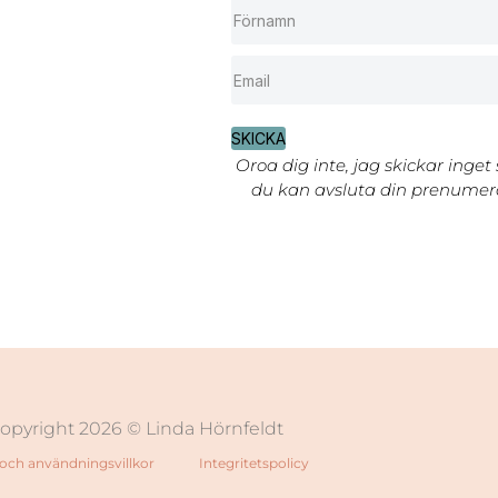
SKICKA
Oroa dig inte, jag skickar inget
du kan avsluta din prenumera
opyright 2026 © Linda Hörnfeldt
och användningsvillkor
Integritetspolicy