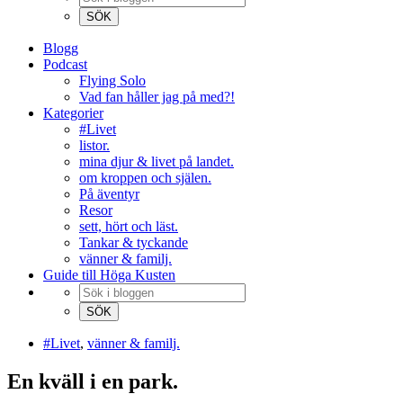
Blogg
Podcast
Flying Solo
Vad fan håller jag på med?!
Kategorier
#Livet
listor.
mina djur & livet på landet.
om kroppen och själen.
På äventyr
Resor
sett, hört och läst.
Tankar & tyckande
vänner & familj.
Guide till Höga Kusten
#Livet
,
vänner & familj.
En kväll i en park.