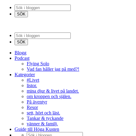
Blogg
Podcast
Flying Solo
Vad fan håller jag på med?!
Kategorier
#Livet
listor.
mina djur & livet på landet.
om kroppen och själen.
På äventyr
Resor
sett, hört och läst.
Tankar & tyckande
vänner & familj.
Guide till Höga Kusten