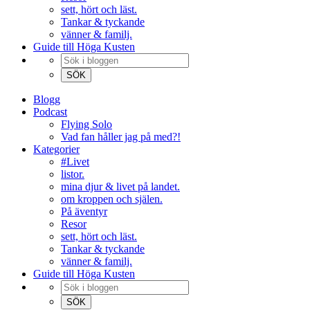
sett, hört och läst.
Tankar & tyckande
vänner & familj.
Guide till Höga Kusten
Blogg
Podcast
Flying Solo
Vad fan håller jag på med?!
Kategorier
#Livet
listor.
mina djur & livet på landet.
om kroppen och själen.
På äventyr
Resor
sett, hört och läst.
Tankar & tyckande
vänner & familj.
Guide till Höga Kusten