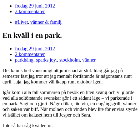
fredag 29 juni, 2012
2 kommentarer
#Livet
,
vänner & familj.
En kväll i en park.
fredag 29 juni, 2012
2 kommentarer
parkhäng
,
sparks joy.
,
stockholm
,
vänner
Det känns helt vansinnigt att juni snart är slut. Idag går jag på
semester fast jag tror att jag mentalt fortfarande är någonstans runt
april. Jaja, jag kommer väl ikapp runt oktober igen.
Igår kom i alla fall sommaren på besök en liten sväng och vi gjorde
vad alla soltörstande svenskar gör i ett sådant läge – vi parkerade i
en park. Sagt och gjort. Några filtar, lite vin, en engångsgrill, vänner
och saken var biff. När molnen och vinden blev lite för envisa styrde
vi istället om kalaset hem till Jesper och Sara.
Lite så här såg kvällen ut.