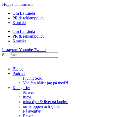
Hoppa till innehåll
Om La Linda
PR & reklampolicy
Kontakt
Om La Linda
PR & reklampolicy
Kontakt
Instagram
Youtube
Twitter
Sök
Blogg
Podcast
Flying Solo
Vad fan håller jag på med?!
Kategorier
#Livet
listor.
mina djur & livet på landet.
om kroppen och själen.
På äventyr
Resor