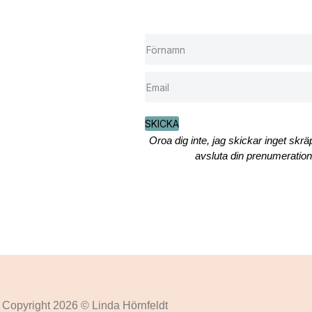
SKICKA
Oroa dig inte, jag skickar inget skr
avsluta din prenumeration 
Copyright 2026 © Linda Hörnfeldt