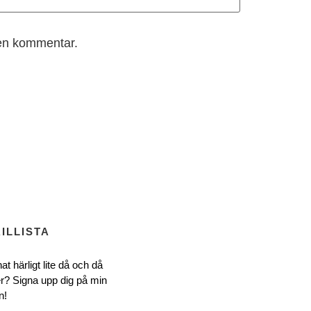
 en kommentar.
ILLISTA
at härligt lite då och då
r? Signa upp dig på min
n!