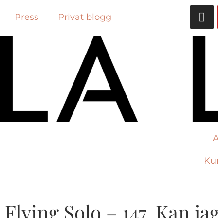
Press
Privat blogg
A
Ku
Flying Solo – 147. Kan j