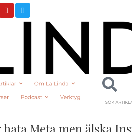
rtiklar
Om La Linda
rser
Podcast
Verktyg
ag hata Meta men älska In