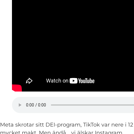
Meta skrotar sitt DEI-program, TikTok var nere i 1
mycket makt. Men ändå… vi älskar Instagram.