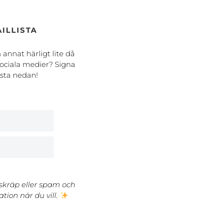
ILLISTA
h annat härligt lite då
ociala medier? Signa
ista nedan!
 skräp eller spam och
tion när du vill.