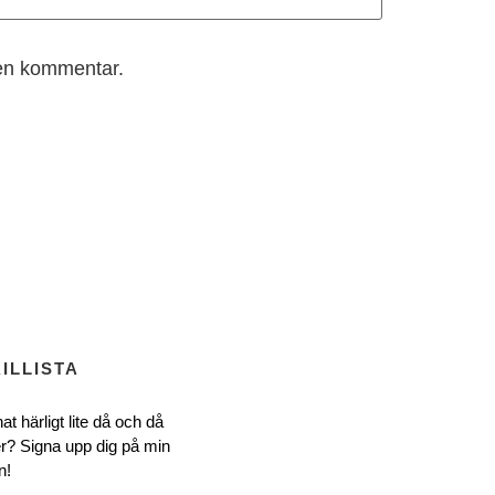
 en kommentar.
ILLISTA
at härligt lite då och då
r? Signa upp dig på min
n!