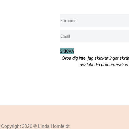
SKICKA
Oroa dig inte, jag skickar inget skr
avsluta din prenumeration 
Copyright 2026 © Linda Hörnfeldt