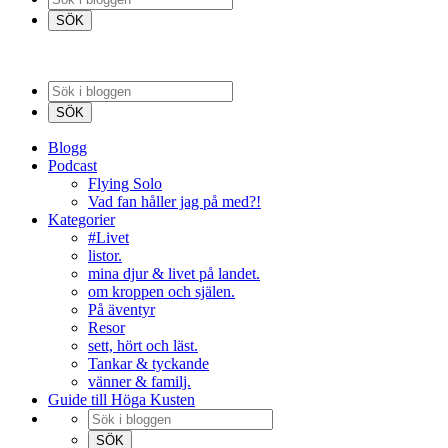
Blogg
Podcast
Flying Solo
Vad fan håller jag på med?!
Kategorier
#Livet
listor.
mina djur & livet på landet.
om kroppen och själen.
På äventyr
Resor
sett, hört och läst.
Tankar & tyckande
vänner & familj.
Guide till Höga Kusten