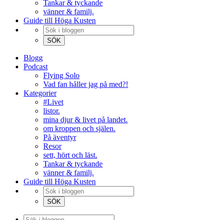
Tankar & tyckande
vänner & familj.
Guide till Höga Kusten
Blogg
Podcast
Flying Solo
Vad fan håller jag på med?!
Kategorier
#Livet
listor.
mina djur & livet på landet.
om kroppen och själen.
På äventyr
Resor
sett, hört och läst.
Tankar & tyckande
vänner & familj.
Guide till Höga Kusten