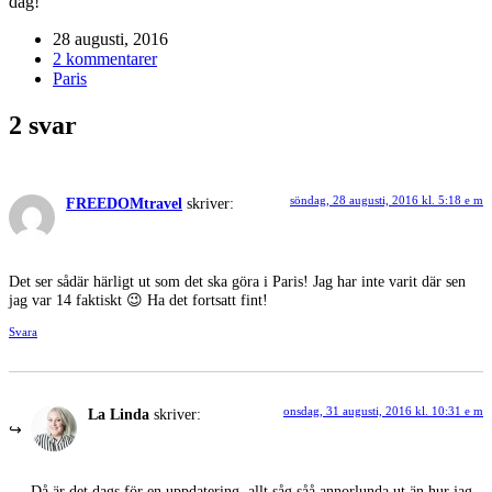
dag!
28 augusti, 2016
2 kommentarer
Paris
2 svar
söndag, 28 augusti, 2016 kl. 5:18 e m
FREEDOMtravel
skriver:
Det ser sådär härligt ut som det ska göra i Paris! Jag har inte varit där sen
jag var 14 faktiskt 😉 Ha det fortsatt fint!
Svara
onsdag, 31 augusti, 2016 kl. 10:31 e m
La Linda
skriver:
Då är det dags för en uppdatering, allt såg såå annorlunda ut än hur jag