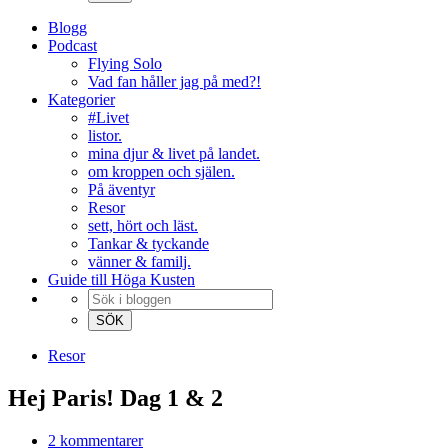
Blogg
Podcast
Flying Solo
Vad fan håller jag på med?!
Kategorier
#Livet
listor.
mina djur & livet på landet.
om kroppen och själen.
På äventyr
Resor
sett, hört och läst.
Tankar & tyckande
vänner & familj.
Guide till Höga Kusten
Resor
Hej Paris! Dag 1 & 2
2 kommentarer